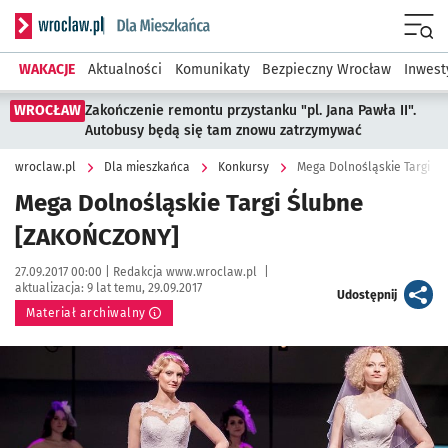
Serwis informacyjny wroclaw.pl podserwis: Dla mieszkańca
Menu
WAKACJE
Aktualności
Komunikaty
Bezpieczny Wrocław
Inwest
WROCŁAW
Zakończenie remontu przystanku "pl. Jana Pawła II".
Autobusy będą się tam znowu zatrzymywać
wroclaw.pl
Dla mieszkańca
Konkursy
Mega Dolnośląskie Targi Ś
Mega Dolnośląskie Targi Ślubne
[ZAKOŃCZONY]
Data publikacji:
Autor:
27.09.2017 00:00 |
Redakcja www.wroclaw.pl
|
aktualizacja:
9 lat temu, 29.09.2017
artykuł
Udostępnij
Materiał archiwalny
Kliknij, aby powiększyć