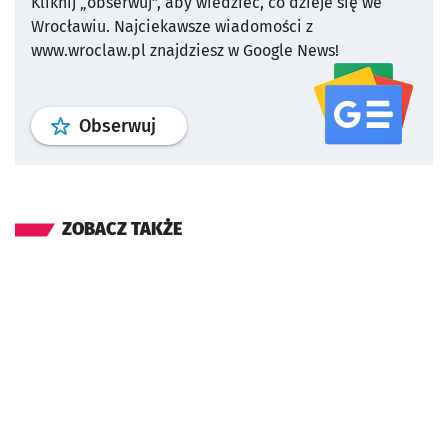
Kliknij „obserwuj”, aby wiedzieć, co dzieje się we
Wrocławiu.
Najciekawsze wiadomości z
www.wroclaw.pl znajdziesz w Google News!
profil
google news
serwisu wroclaw
Obserwuj
ZOBACZ TAKŻE