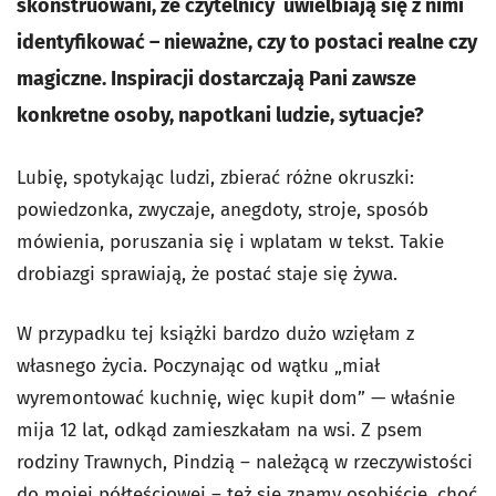
skonstruowani, że czytelnicy uwielbiają się z nimi
identyfikować – nieważne, czy to postaci realne czy
magiczne. Inspiracji dostarczają Pani zawsze
konkretne osoby, napotkani ludzie, sytuacje?
Lubię, spotykając ludzi, zbierać różne okruszki:
powiedzonka, zwyczaje, anegdoty, stroje, sposób
mówienia, poruszania się i wplatam w tekst. Takie
drobiazgi sprawiają, że postać staje się żywa.
W przypadku tej książki bardzo dużo wzięłam z
własnego życia. Poczynając od wątku „miał
wyremontować kuchnię, więc kupił dom” — właśnie
mija 12 lat, odkąd zamieszkałam na wsi. Z psem
rodziny Trawnych, Pindzią – należącą w rzeczywistości
do mojej półteściowej – też się znamy osobiście, choć