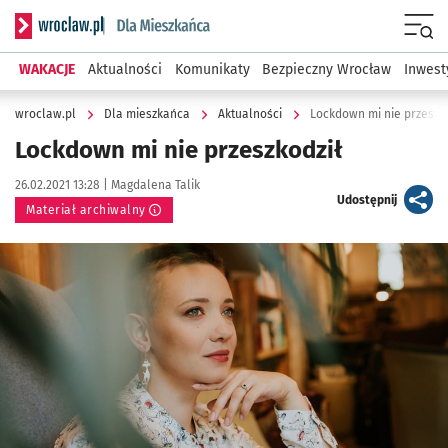
Serwis informacyjny wroclaw.pl podserwis: Dla mieszkańca
Menu
WAKACJE
Aktualności
Komunikaty
Bezpieczny Wrocław
Inwest
wroclaw.pl
Dla mieszkańca
Aktualności
Lockdown mi nie przeszko
Lockdown mi nie przeszkodził
Data publikacji:
Autor:
26.02.2021 13:28 |
Magdalena Talik
artykuł
Udostępnij
Materiał archiwalny
Kliknij, aby powiększyć