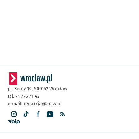
pl. Solny 14,
50-062
Wrocław
tel. 71 776 71 42
e-mail:
redakcja@araw.pl