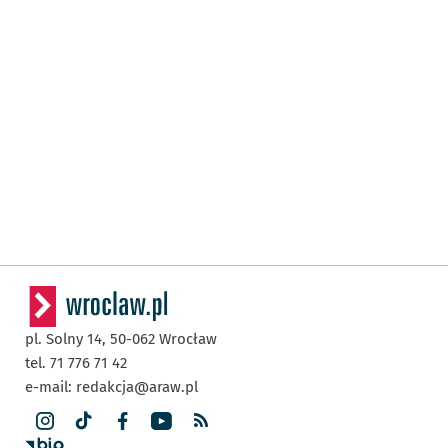
pl. Solny 14,
50-062
Wrocław
tel. 71 776 71 42
e-mail:
redakcja@araw.pl