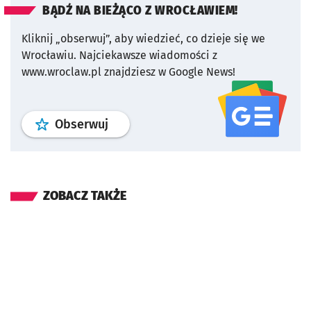
BĄDŹ NA BIEŻĄCO Z WROCŁAWIEM!
Kliknij „obserwuj”, aby wiedzieć, co dzieje się we
Wrocławiu.
Najciekawsze wiadomości z
www.wroclaw.pl znajdziesz w Google News!
profil
google news
serwisu wroclaw
Obserwuj
ZOBACZ TAKŻE