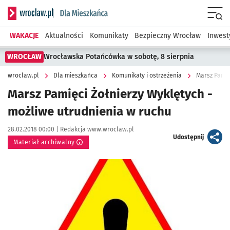
Serwis informacyjny wroclaw.pl podserwis: Dla mieszkańca
Menu
WAKACJE
Aktualności
Komunikaty
Bezpieczny Wrocław
Inwest
WROCŁAW
Wrocławska Potańcówka w sobotę, 8 sierpnia
wroclaw.pl
Dla mieszkańca
Komunikaty i ostrzeżenia
Marsz Pamię
Marsz Pamięci Żołnierzy Wyklętych -
możliwe utrudnienia w ruchu
Data publikacji:
Autor:
28.02.2018 00:00 |
Redakcja www.wroclaw.pl
artykuł
Udostępnij
Materiał archiwalny
Kliknij, aby powiększyć