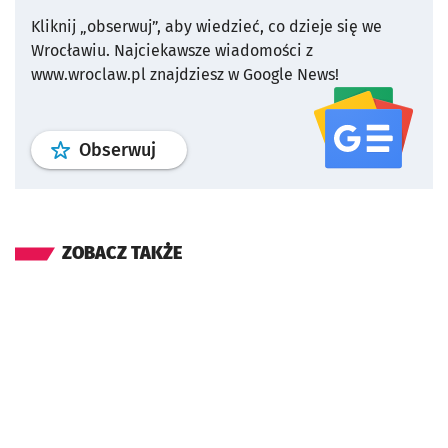
Kliknij „obserwuj”, aby wiedzieć, co dzieje się we
Wrocławiu.
Najciekawsze wiadomości z
www.wroclaw.pl znajdziesz w Google News!
profil
google news
serwisu wroclaw
Obserwuj
ZOBACZ TAKŻE