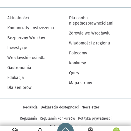
Aktualności
Dla osób z
niepełnosprawnościami
Komunikaty i ostrzeżenia
Zdrowie we Wrocławiu
Bezpieczny Wrocław
Wiadomości z regionu
Inwestycje
Polecamy
Wrocławskie osiedla
Konkursy
Gastronomia
Quizy
Edukacja
Mapa strony
Dla seniorów
Inne informacje
Redakcja
Deklaracja dostępności
Newsletter
Regulamin
Regulamin konkursów
Polityka prywatności
Strona główna - wroclaw.pl
Ustawienia cookies