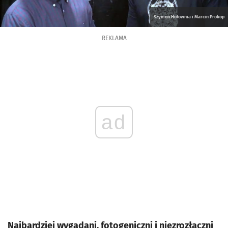
Szymon Hołownia i Marcin Prokop
REKLAMA
ad
Najbardziej wygadani, fotogeniczni i niezrozłączni