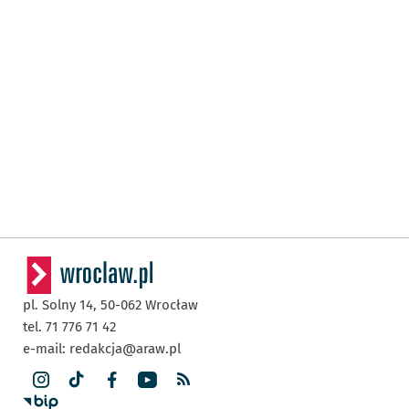
pl. Solny 14,
50-062
Wrocław
tel. 71 776 71 42
e-mail:
redakcja@araw.pl