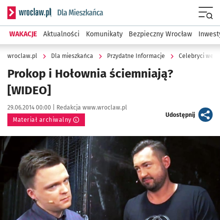
Serwis informacyjny wroclaw.pl podserwis: Dla mieszkańca
Menu
WAKACJE
Aktualności
Komunikaty
Bezpieczny Wrocław
Inwest
wroclaw.pl
Dla mieszkańca
Przydatne Informacje
Celebryci we W
Prokop i Hołownia ściemniają?
[WIDEO]
Data publikacji:
Autor:
29.06.2014 00:00 |
Redakcja www.wroclaw.pl
artykuł
Udostępnij
Materiał archiwalny
Kliknij, aby powiększyć