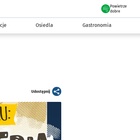
Powietrze
we Wrocławiu
 mieszkańca
dobre
cje
Osiedla
Gastronomia
artykuł
Udostępnij