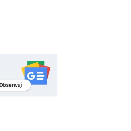
profil
google news
serwisu wroclaw.pl
Obserwuj