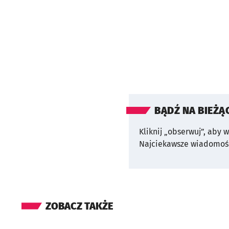
BĄDŹ NA BIEŻĄ
Kliknij „obserwuj”, aby 
Najciekawsze wiadomośc
ZOBACZ TAKŻE