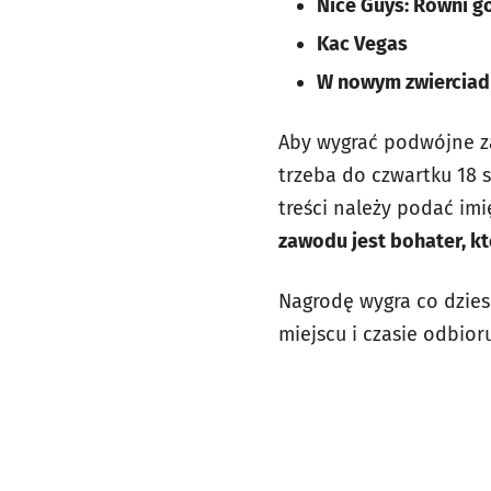
Nice Guys: Równi g
Kac Vegas
W nowym zwierciad
Aby wygrać podwójne za
trzeba do czwartku 18 
treści należy podać im
zawodu jest bohater, kt
Nagrodę wygra co dzies
miejscu i czasie odbio