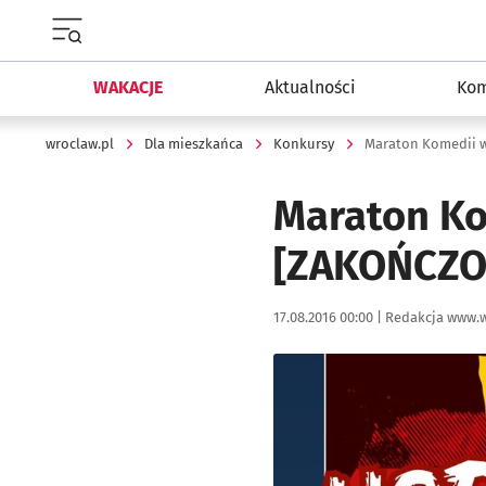
Menu główne portalu wroclaw.pl
WAKACJE
Aktualności
Kom
wroclaw.pl
Dla mieszkańca
Konkursy
Maraton Komedii 
Maraton Ko
[ZAKOŃCZO
Data publikacji:
Autor:
17.08.2016 00:00 |
Redakcja www.w
Kliknij, aby powiększyć