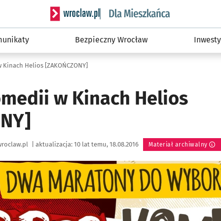
Serwis informacyjny wroclaw.pl podserwis: Dla
unikaty
Bezpieczny Wrocław
Inwesty
w Kinach Helios [ZAKOŃCZONY]
medii w Kinach Helios
NY]
roclaw.pl
|
aktualizacja:
10 lat temu, 18.08.2016
Materiał archiwalny