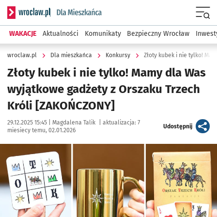
Serwis informacyjny wroclaw.pl podserwis: Dla mieszkańca
Menu
WAKACJE
Aktualności
Komunikaty
Bezpieczny Wrocław
Inwest
wroclaw.pl
Dla mieszkańca
Konkursy
Złoty kubek i nie tylko! Mamy dla Was
wyjątkowe gadżety z Orszaku Trzech
Króli [ZAKOŃCZONY]
Data publikacji:
Autor:
29.12.2025 15:45 |
Magdalena Talik
|
aktualizacja:
7
artykuł
Udostępnij
miesiecy temu, 02.01.2026
Kliknij, aby powiększyć