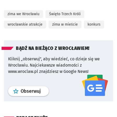
zima we Wrocławiu
Święto Trzech Króli
wrocławskie atrakcje
zima w mieście
konkurs
BĄDŹ NA BIEŻĄCO Z WROCŁAWIEM!
Kliknij „obserwuj”, aby wiedzieć, co dzieje się we
Wrocławiu.
Najciekawsze wiadomości z
www.wroclaw.pl znajdziesz w Google News!
profil
google news
serwisu wroclaw
Obserwuj