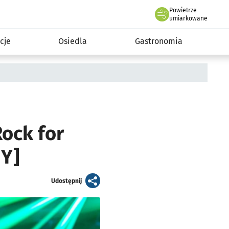
Powietrze
we Wrocławiu
 mieszkańca
umiarkowane
cje
Osiedla
Gastronomia
ock for
NY]
artykuł
Udostępnij