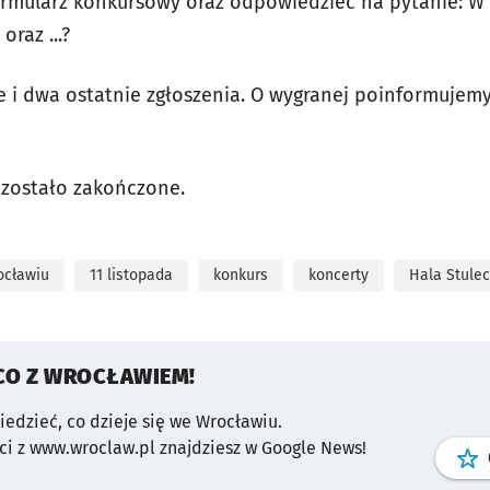
rmularz konkursowy oraz odpowiedzieć na pytanie: W H
oraz ...?
e i dwa ostatnie zgłoszenia. O wygranej poinformujemy
 zostało zakończone.
ocławiu
11 listopada
konkurs
koncerty
Hala Stulec
CO Z WROCŁAWIEM!
wiedzieć, co dzieje się we Wrocławiu.
i z www.wroclaw.pl znajdziesz w Google News!