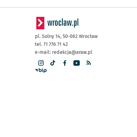
pl. Solny 14,
50-062
Wrocław
tel. 71 776 71 42
e-mail:
redakcja@araw.pl