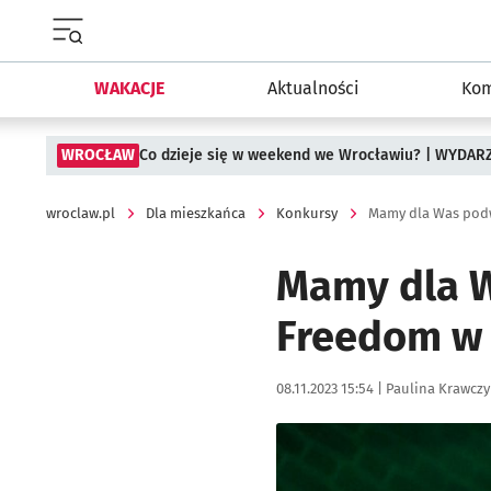
Menu główne portalu wroclaw.pl
WAKACJE
Aktualności
Kom
WROCŁAW
Co dzieje się w weekend we Wrocławiu? | WYDAR
wroclaw.pl
Dla mieszkańca
Konkursy
Mamy dla W
Freedom w 
Data publikacji:
Autor:
08.11.2023 15:54 |
Paulina Krawczy
Kliknij, aby powiększyć