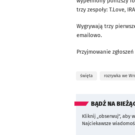
wypełniony poniższy fo
trzy zespoły: T.Love, IRA 
Wygrywają trzy pierwsz
emailowo.
Przyjmowanie zgłoszeń
święta
rozrywka we Wr
BĄDŹ NA BIEŻĄ
Kliknij „obserwuj”, aby 
Najciekawsze wiadomośc