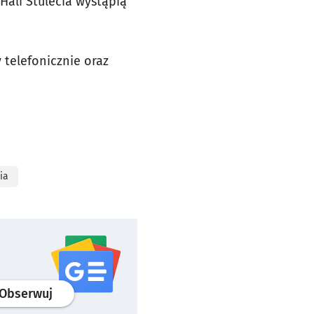
ali Stulecia wystąpią
 telefonicznie oraz
ia
profil
google news
serwisu wroclaw.pl
Obserwuj