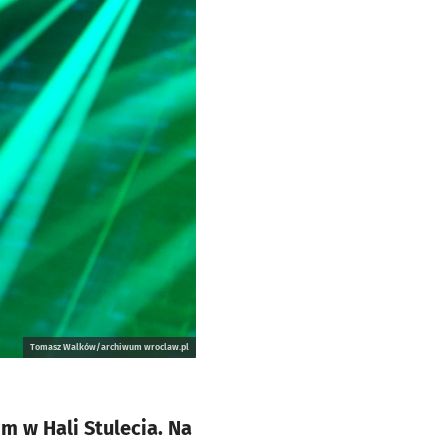
Tomasz Walków/archiwum wroclaw.pl
m w Hali Stulecia. Na