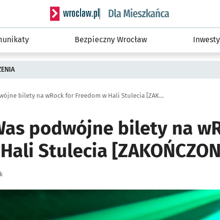
Serwis informacyjny wroclaw.pl podserwis: Dla
unikaty
Bezpieczny Wrocław
Inwesty
ZENIA
Mamy dla Was podwójne bilety na wRock for Freedom w Hali Stulecia [ZAKOŃCZONY]
as podwójne bilety na wR
Hali Stulecia [ZAKOŃCZO
k