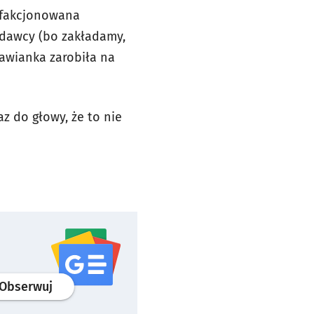
ysfakcjonowana
ydawcy (bo zakładamy,
awianka zarobiła na
z do głowy, że to nie
profil
google news
serwisu wroclaw.pl
Obserwuj