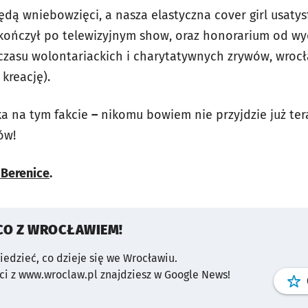
dą wniebowzięci, a nasza elastyczna cover girl usat
akończył po telewizyjnym show, oraz honorarium od w
zasu wolontariackich i charytatywnych zrywów, wrocł
kreację).
ka na tym fakcie
–
nikomu bowiem nie przyjdzie już tera
ów!
 Berenice
.
CO Z WROCŁAWIEM!
wiedzieć, co dzieje się we Wrocławiu.
i z www.wroclaw.pl znajdziesz w Google News!