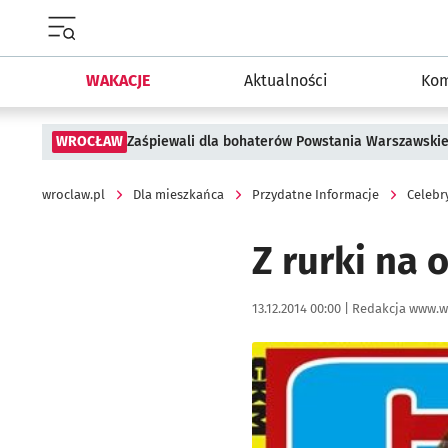
Menu główne portalu wroclaw.pl
WAKACJE
Aktualności
Kom
WROCŁAW
Zaśpiewali dla bohaterów Powstania Warszawski
wroclaw.pl
Dla mieszkańca
Przydatne Informacje
Celebr
Z rurki na 
Data publikacji:
Autor:
13.12.2014 00:00 |
Redakcja www.w
Kliknij, aby powiększyć