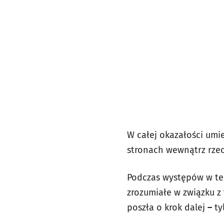
W całej okazałości umi
stronach wewnątrz rze
Podczas występów w tel
zrozumiałe w związku z 
poszła o krok dalej
–
ty