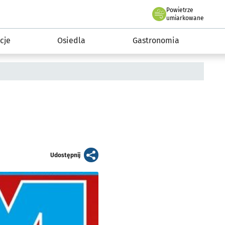
Powietrze
we Wrocławiu
 mieszkańca
umiarkowane
cje
Osiedla
Gastronomia
artykuł
Udostępnij