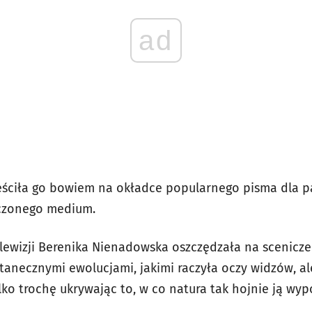
ad
eściła go bowiem na okładce popularnego pisma dla pa
czonego medium.
ewizji Berenika Nienadowska oszczędzała na scenicze
tanecznymi ewolucjami, jakimi raczyła oczy widzów, al
lko trochę ukrywając to, w co natura tak hojnie ją wy