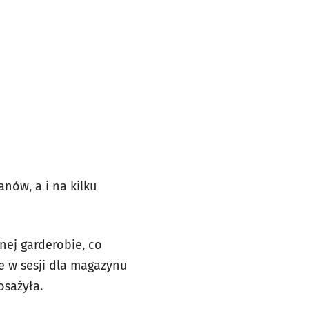
nów, a i na kilku
nej garderobie, co
e w sesji dla magazynu
posażyła.