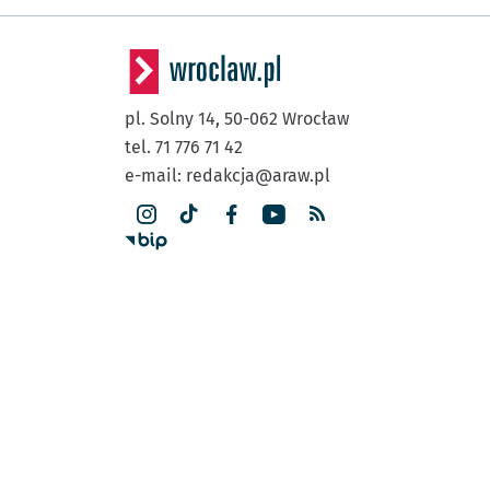
pl. Solny 14,
50-062
Wrocław
tel. 71 776 71 42
e-mail:
redakcja@araw.pl