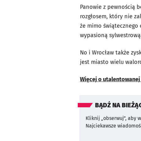
Panowie z pewnością bę
rozgłosem, który nie z
że mimo świątecznego c
wypasioną sylwestrową 
No i Wrocław także zys
jest miasto wielu walor
Więcej o utalentowanej
BĄDŹ NA BIEŻĄ
Kliknij „obserwuj”, aby 
Najciekawsze wiadomośc