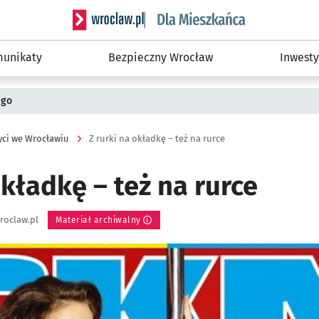
Serwis informacyjny wroclaw.pl podserwis: Dla
unikaty
Bezpieczny Wrocław
Inwesty
ego
yci we Wrocławiu
Z rurki na okładkę – też na rurce
okładkę – też na rurce
roclaw.pl
Materiał archiwalny