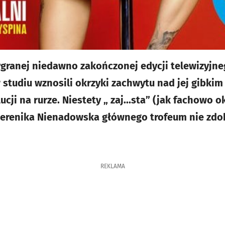
granej niedawno zakończonej edycji telewizyjne
w studiu wznosili okrzyki zachwytu nad jej gibkim
ji na rurze. Niestety „ zaj...sta” (jak fachowo o
Berenika Nienadowska głównego trofeum nie zdob
REKLAMA