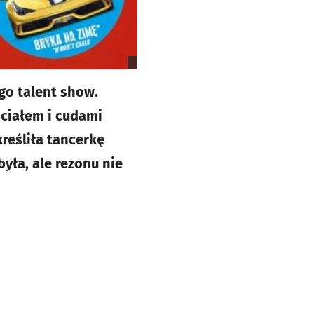
go talent show.
 ciałem i cudami
kreśliła tancerkę
yła, ale rezonu nie