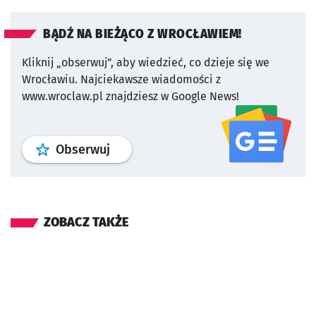
BĄDŹ NA BIEŻĄCO Z WROCŁAWIEM!
Kliknij „obserwuj”, aby wiedzieć, co dzieje się we
Wrocławiu.
Najciekawsze wiadomości z
www.wroclaw.pl znajdziesz w Google News!
profil
google news
serwisu wroclaw
Obserwuj
ZOBACZ TAKŻE