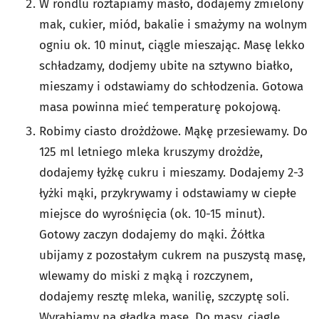
W rondlu roztapiamy masło, dodajemy zmielony
mak, cukier, miód, bakalie i smażymy na wolnym
ogniu ok. 10 minut, ciągle mieszając. Masę lekko
schładzamy, dodjemy ubite na sztywno białko,
mieszamy i odstawiamy do schłodzenia. Gotowa
masa powinna mieć temperaturę pokojową.
Robimy ciasto drożdżowe. Mąkę przesiewamy. Do
125 ml letniego mleka kruszymy drożdże,
dodajemy łyżkę cukru i mieszamy. Dodajemy 2-3
łyżki mąki, przykrywamy i odstawiamy w ciepłe
miejsce do wyrośnięcia (ok. 10-15 minut).
Gotowy zaczyn dodajemy do mąki. Żółtka
ubijamy z pozostałym cukrem na puszystą masę,
wlewamy do miski z mąką i rozczynem,
dodajemy resztę mleka, wanilię, szczyptę soli.
Wyrabiamy na gładką masę. Do masy, ciągle