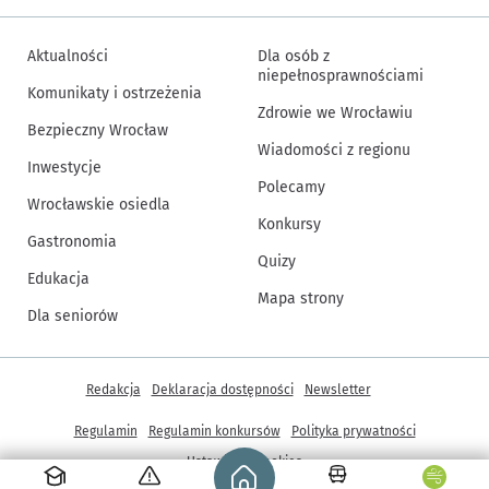
Aktualności
Dla osób z
niepełnosprawnościami
Komunikaty i ostrzeżenia
Zdrowie we Wrocławiu
Bezpieczny Wrocław
Wiadomości z regionu
Inwestycje
Polecamy
Wrocławskie osiedla
Konkursy
Gastronomia
Quizy
Edukacja
Mapa strony
Dla seniorów
Inne informacje
Redakcja
Deklaracja dostępności
Newsletter
Regulamin
Regulamin konkursów
Polityka prywatności
Strona główna - wroclaw.pl
Ustawienia cookies