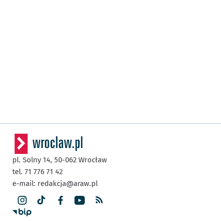
pl. Solny 14,
50-062
Wrocław
tel. 71 776 71 42
e-mail:
redakcja@araw.pl