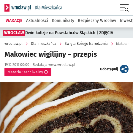
Serwis informacyjny wroclaw.pl podserwis: Dla mieszkańca
Menu
WAKACJE
Aktualności
Komunikaty
Bezpieczny Wrocław
Inwest
WROCŁAW
Dwie kolizje na Powstańców Śląskich | ZDJĘCIA
wroclaw.pl
Dla mieszkańca
Święta Bożego Narodzenia
Makowiec w
Makowiec wigilijny – przepis
Data publikacji:
Autor:
19.12.2017 00:00 |
Redakcja www.wroclaw.pl
artykuł
Udostępnij
Materiał archiwalny
Kliknij, aby powiększyć