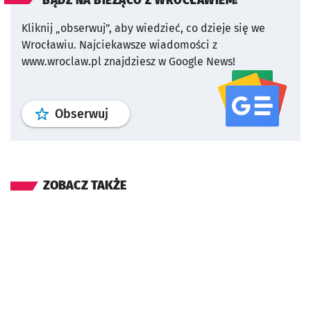
BĄDŹ NA BIEŻĄCO Z WROCŁAWIEM!
Kliknij „obserwuj”, aby wiedzieć, co dzieje się we
Wrocławiu.
Najciekawsze wiadomości z
www.wroclaw.pl znajdziesz w Google News!
profil
google news
serwisu wroclaw
Obserwuj
ZOBACZ TAKŻE