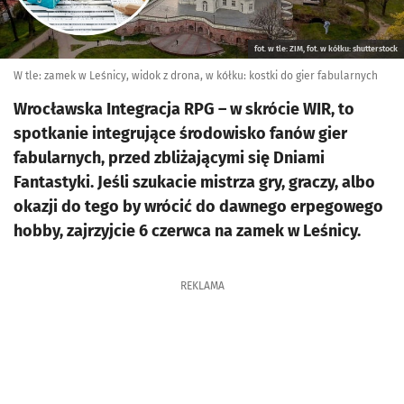
fot. w tle: ZIM, fot. w kółku: shutterstock
W tle: zamek w Leśnicy, widok z drona, w kółku: kostki do gier fabularnych
Wrocławska Integracja RPG – w skrócie WIR, to
spotkanie integrujące środowisko fanów gier
fabularnych, przed zbliżającymi się Dniami
Fantastyki. Jeśli szukacie mistrza gry, graczy, albo
okazji do tego by wrócić do dawnego erpegowego
hobby, zajrzyjcie 6 czerwca na zamek w Leśnicy.
REKLAMA