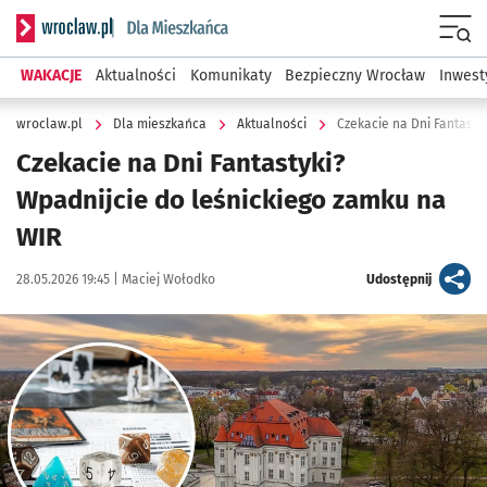
Serwis informacyjny wroclaw.pl podserwis: Dla mieszkańca
Menu
WAKACJE
Aktualności
Komunikaty
Bezpieczny Wrocław
Inwest
wroclaw.pl
Dla mieszkańca
Aktualności
Czekacie na Dni Fantasty
Czekacie na Dni Fantastyki?
Wpadnijcie do leśnickiego zamku na
WIR
Data publikacji:
Autor:
artykuł
28.05.2026 19:45 |
Maciej Wołodko
Udostępnij
Kliknij, aby powiększyć