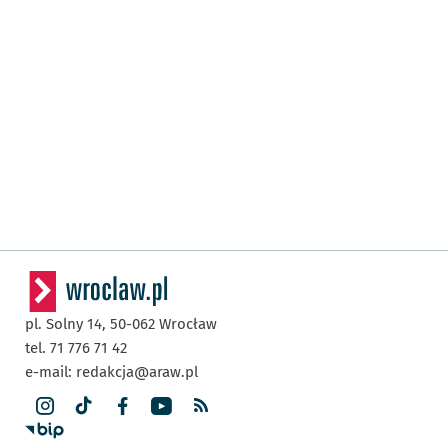
pl. Solny 14,
50-062
Wrocław
tel. 71 776 71 42
e-mail:
redakcja@araw.pl