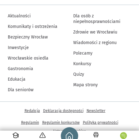
Aktualności
Dla osób z
niepełnosprawnościami
Komunikaty i ostrzeżenia
Zdrowie we Wrocławiu
Bezpieczny Wrocław
Wiadomości z regionu
Inwestycje
Polecamy
Wrocławskie osiedla
Konkursy
Gastronomia
Quizy
Edukacja
Mapa strony
Dla seniorów
Inne informacje
Redakcja
Deklaracja dostępności
Newsletter
Regulamin
Regulamin konkursów
Polityka prywatności
Strona główna - wroclaw.pl
Ustawienia cookies