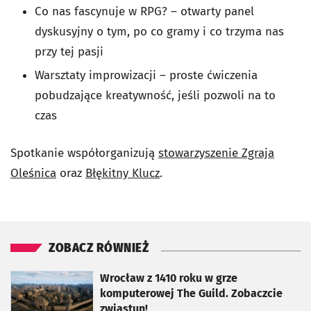
Co nas fascynuje w RPG? – otwarty panel
dyskusyjny o tym, po co gramy i co trzyma nas
przy tej pasji
Warsztaty improwizacji – proste ćwiczenia
pobudzające kreatywność, jeśli pozwoli na to
czas
Spotkanie współorganizują
stowarzyszenie Zgraja
Oleśnica
oraz
Błękitny Klucz
.
ZOBACZ RÓWNIEŻ
otworzy się w nowej karcie
Wrocław z 1410 roku w grze
komputerowej The Guild. Zobaczcie
zwiastun!