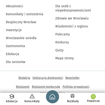
Aktualności
Dla osób z
niepełnosprawnościami
Komunikaty i ostrzeżenia
Zdrowie we Wrocławiu
Bezpieczny Wrocław
Wiadomości z regionu
Inwestycje
Polecamy
Wrocławskie osiedla
Konkursy
Gastronomia
Quizy
Edukacja
Mapa strony
Dla seniorów
Inne informacje
Redakcja
Deklaracja dostępności
Newsletter
Regulamin
Regulamin konkursów
Polityka prywatności
Strona główna - wroclaw.pl
Ustawienia cookies
Powietrze
Edukacja
Komunikaty
Rozkłady
© Copyright 2005-2026, ARAW S.A., Gmina Wrocław