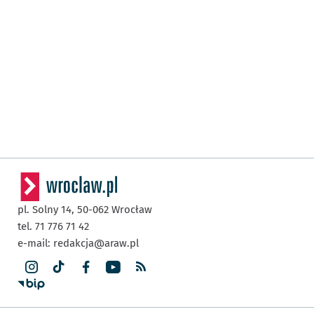
pl. Solny 14,
50-062
Wrocław
tel. 71 776 71 42
e-mail:
redakcja@araw.pl