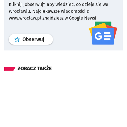
Kliknij „obserwuj”, aby wiedzieć, co dzieje się we
Wrocławiu.
Najciekawsze wiadomości z
www.wroclaw.pl znajdziesz w Google News!
profil
google news
serwisu wroclaw
Obserwuj
ZOBACZ TAKŻE