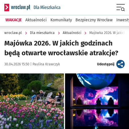
Serwis informacyjny wroclaw.pl podserwis: Dla mieszkańca
Menu
WAKACJE
Aktualności
Komunikaty
Bezpieczny Wrocław
Inwest
wroclaw.pl
Dla mieszkańca
Aktualności
Majówka 2026. W jakich 
Majówka 2026. W jakich godzinach
będą otwarte wrocławskie atrakcje?
Data publikacji:
Autor:
artykuł
30.04.2026 15:50 |
Paulina Krawczyk
Udostępnij
Kliknij, aby powiększyć