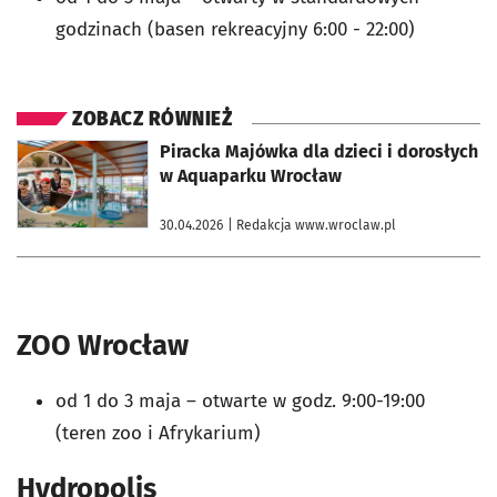
godzinach (basen rekreacyjny 6:00 - 22:00)
ZOBACZ RÓWNIEŻ
otworzy się w nowej karcie
Piracka Majówka dla dzieci i dorosłych
w Aquaparku Wrocław
30.04.2026
| Redakcja www.wroclaw.pl
ZOO Wrocław
od 1 do 3 maja
–
otwarte w godz.
9:00-19:00
(teren zoo i Afrykarium)
Hydropolis