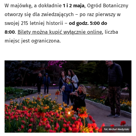
W majówkę, a dokładnie
1 i 2 maja
, Ogród Botaniczny
otworzy się dla zwiedzających –
po raz pierwszy w
swojej 215 letniej historii
–
od godz. 5:00 do
8:00
.
Bilety można kupić wyłącznie online
, liczba
miejsc jest ograniczona.
fot. Michał Medyński