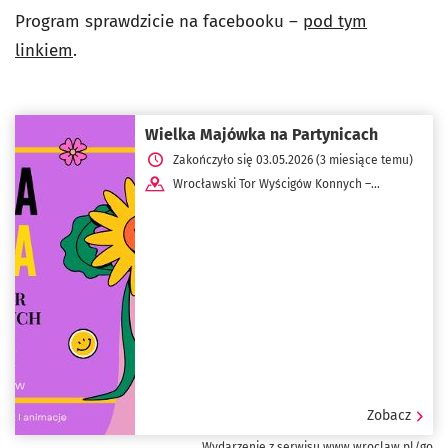
Program sprawdzicie na facebooku –
pod tym
linkiem
.
Wielka Majówka na Partynicach
Zakończyło się 03.05.2026 (3 miesiące temu)
Wrocławski Tor Wyścigów Konnych –
Partynice ul. Zwycięska 2
Zobacz
Wydarzenie z serwisu www.wroclaw.pl/go