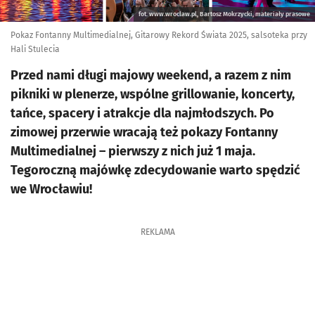
fot. www.wroclaw.pl, Bartosz Mokrzycki, materiały prasowe
Pokaz Fontanny Multimedialnej, Gitarowy Rekord Świata 2025, salsoteka przy
Hali Stulecia
Przed nami długi majowy weekend, a razem z nim
pikniki w plenerze, wspólne grillowanie, koncerty,
tańce, spacery i atrakcje dla najmłodszych. Po
zimowej przerwie wracają też pokazy Fontanny
Multimedialnej – pierwszy z nich już 1 maja.
Tegoroczną majówkę zdecydowanie warto spędzić
we Wrocławiu!
REKLAMA