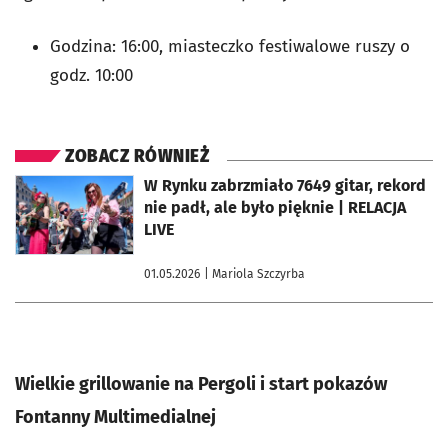
Godzina: 16:00, m
iasteczko festiwalowe ruszy o
godz. 10:00
ZOBACZ RÓWNIEŻ
otworzy się w nowej karcie
W Rynku zabrzmiało 7649 gitar, rekord
nie padł, ale było pięknie | RELACJA
LIVE
01.05.2026
| Mariola Szczyrba
Wielkie grillowanie na Pergoli i start pokazów
Fontanny Multimedialnej