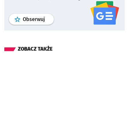
profil
google news
serwisu wroclaw
Obserwuj
ZOBACZ TAKŻE