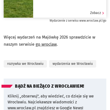
Zobacz
Wydarzenie z serwisu www.wroclaw.pl/go
Więcej wydarzeń na Majówkę 2026 sprawdzicie w
naszym serwisie
go wroclaw
.
rozrywka we Wrocławiu
wydarzenia we Wrocławiu
BĄDŹ NA BIEŻĄCO Z WROCŁAWIEM!
Kliknij „obserwuj”, aby wiedzieć, co dzieje się we
Wrocławiu.
Najciekawsze wiadomości z
www.wroclaw.pl znajdziesz w Google News!