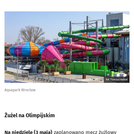
fot. Tomasz Hołod
Aquapark Wrocław
Żużel na Olimpijskim
Na niedzielę (
3 maja)
zaplanowano mecz żużlowy