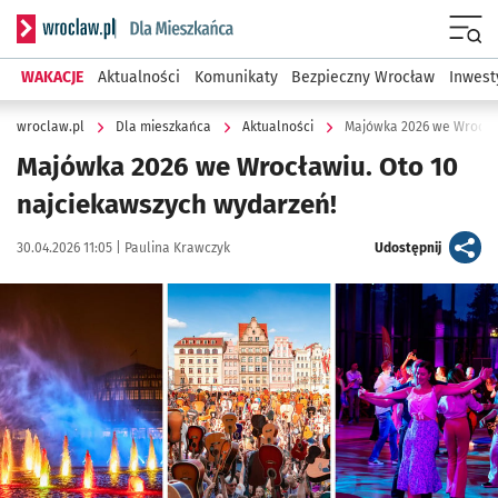
Serwis informacyjny wroclaw.pl podserwis: Dla mieszkańca
Menu
WAKACJE
Aktualności
Komunikaty
Bezpieczny Wrocław
Inwest
wroclaw.pl
Dla mieszkańca
Aktualności
Majówka 2026 we Wrocław
Majówka 2026 we Wrocławiu. Oto 10
najciekawszych wydarzeń!
Data publikacji:
Autor:
artykuł
30.04.2026 11:05 |
Paulina Krawczyk
Udostępnij
Kliknij, aby powiększyć