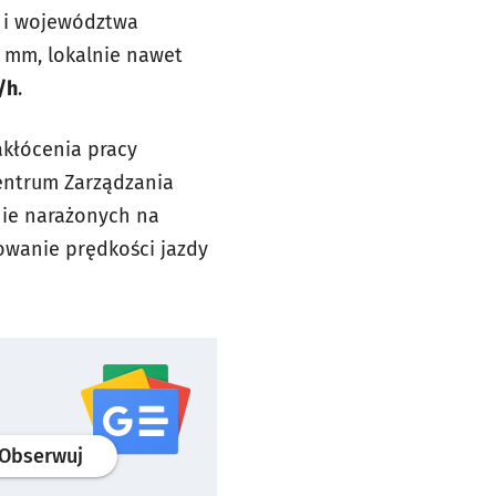
a i województwa
 mm, lokalnie nawet
/h
.
akłócenia pracy
entrum Zarządzania
ie narażonych na
owanie prędkości jazdy
profil
google news
serwisu wroclaw.pl
Obserwuj