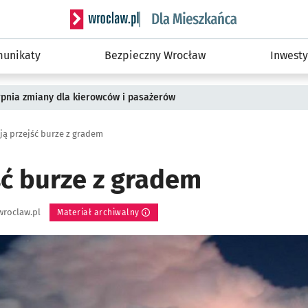
Serwis informacyjny wroclaw.pl podserwis: Dla
unikaty
Bezpieczny Wrocław
Inwesty
rpnia zmiany dla kierowców i pasażerów
ją przejść burze z gradem
ść burze z gradem
wroclaw.pl
Materiał archiwalny