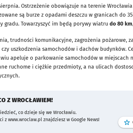
 sierpnia. Ostrzeżenie obowiązuje na terenie Wrocławi
zowane są burze z opadami deszczu w granicach do 35
y gradu. Towarzyszyć im będą porywy wiatru
do 80 km
ania, trudności komunikacyjne, zagrożenia pożarowe, z
h czy uszkodzenia samochodów i dachów budynków. C
wiu apeluje o parkowanie samochodów w miejscach n
nne ruchome i ciężkie przedmioty, a na ulicach dostos
ycznych.
CO Z WROCŁAWIEM!
wiedzieć, co dzieje się we Wrocławiu.
i z www.wroclaw.pl znajdziesz w Google News!