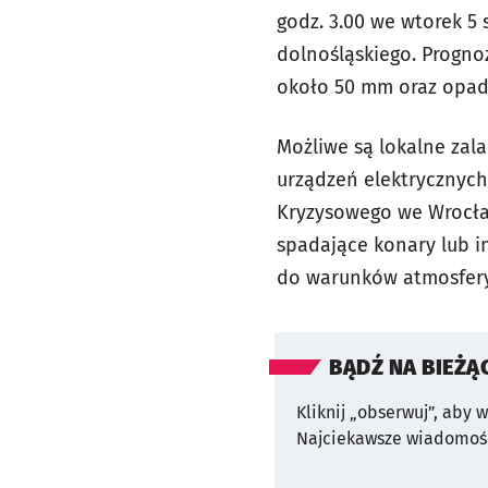
godz. 3.00 we wtorek 5
dolnośląskiego. Progno
około 50 mm oraz opad
Możliwe są lokalne zal
urządzeń elektrycznyc
Kryzysowego we Wrocła
spadające konary lub i
do warunków atmosfer
BĄDŹ NA BIEŻĄ
Kliknij „obserwuj”, aby 
Najciekawsze wiadomośc