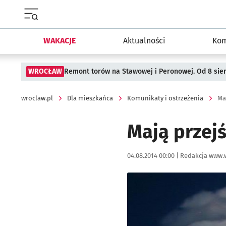
Menu główne portalu wroclaw.pl
WAKACJE
Aktualności
Kom
WROCŁAW
Remont torów na Stawowej i Peronowej. Od 8 sie
wroclaw.pl
Dla mieszkańca
Komunikaty i ostrzeżenia
Ma
Mają przej
Data publikacji:
Autor:
04.08.2014 00:00 |
Redakcja www.
Kliknij, aby powiększyć