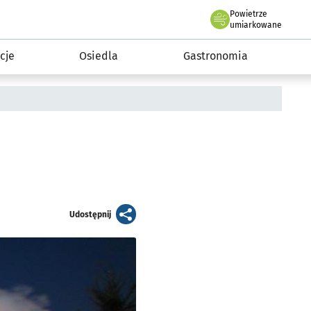
Powietrze
we Wrocławiu
 mieszkańca
umiarkowane
cje
Osiedla
Gastronomia
artykuł
Udostępnij