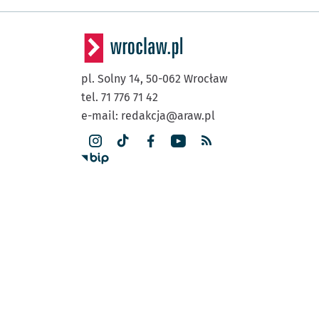
pl. Solny 14,
50-062
Wrocław
tel. 71 776 71 42
e-mail:
redakcja@araw.pl