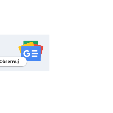
profil
google news
serwisu wroclaw.pl
Obserwuj