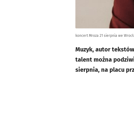
koncert Mroza 21 sierpnia we Wroc
Muzyk, autor tekstów
talent można podziwia
sierpnia, na placu p