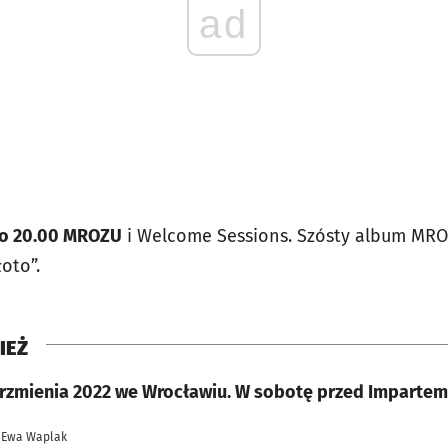
ad
a o 20.00 MROZU
i Welcome Sessions. Szósty album MROZ
łoto”.
IEŻ
Brzmienia 2022 we Wrocławiu. W sobotę przed Imparte
 Ewa Waplak