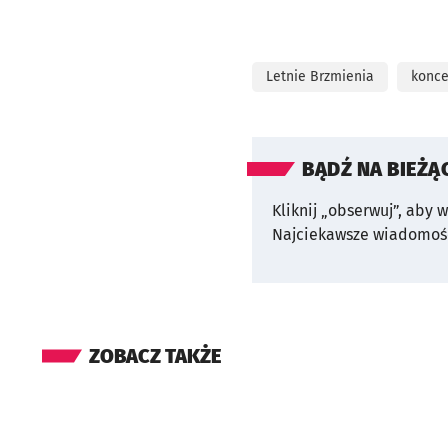
Letnie Brzmienia
konce
BĄDŹ NA BIEŻĄ
Kliknij „obserwuj”, aby 
Najciekawsze wiadomośc
ZOBACZ TAKŻE