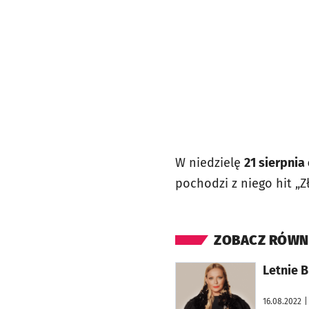
W niedzielę
21 sierpni
pochodzi z niego hit „Z
ZOBACZ RÓWN
otworzy się w nowej karcie
Letnie 
16.08.2022
|