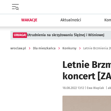
Menu główne portalu wroclaw.pl
WAKACJE
Aktualności
Kom
UWAGA!
Utrudnienia na skrzyżowaniu Ślężnej i Wiśniowej
wroclaw.pl
Dla mieszkańca
Konkursy
Letnie Brzmienia 
Letnie Brz
koncert [
Data publikacji:
Autor:
18.08.2022 13:12 |
Ewa Waplak
|
ak
Kliknij, aby powiększyć