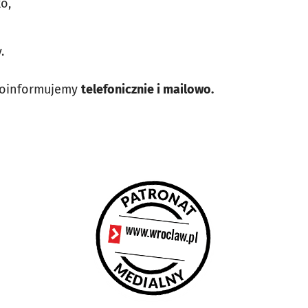
o,
.
poinformujemy
telefonicznie i mailowo.