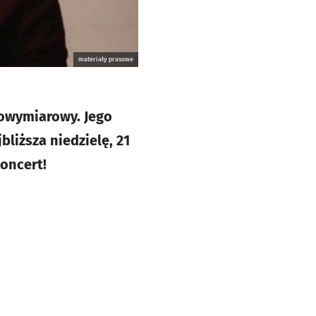
materiały prasowe
nowymiarowy. Jego
liższa niedzielę, 21
oncert!