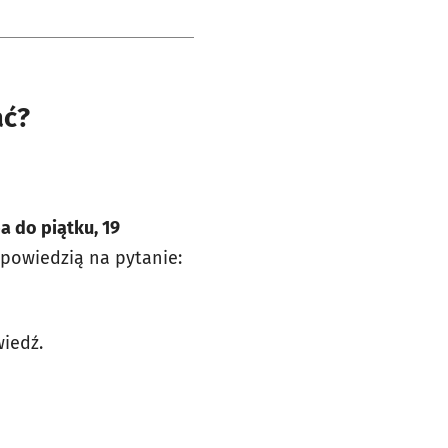
ać?
a do piątku, 19
powiedzią na pytanie:
iedź.