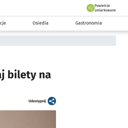
Powietrze
we Wrocławiu
 mieszkańca
umiarkowane
cje
Osiedla
Gastronomia
j bilety na
artykuł
Udostępnij