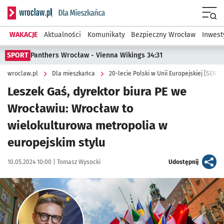
Serwis informacyjny wroclaw.pl podserwis: Dla mieszkańca
Menu
WAKACJE
Aktualności
Komunikaty
Bezpieczny Wrocław
Inwest
SPORT
Panthers Wrocław - Vienna Wikings 34:31
wroclaw.pl
Dla mieszkańca
20-lecie Polski w Unii Europejskiej [SERW
Leszek Gaś, dyrektor biura PE we
Wrocławiu: Wrocław to
wielokulturowa metropolia w
europejskim stylu
Data publikacji:
Autor:
artykuł
10.05.2024 10:00 |
Tomasz Wysocki
Udostępnij
Kliknij, aby zobaczyć galerię
Kliknij, aby powiększyć