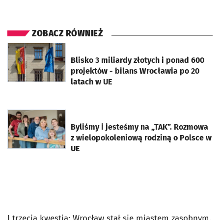
ZOBACZ RÓWNIEŻ
otworzy się w nowej karcie
Blisko 3 miliardy złotych i ponad 600
projektów - bilans Wrocławia po 20
latach w UE
otworzy się w nowej karcie
Byliśmy i jesteśmy na „TAK”. Rozmowa
z wielopokoleniową rodziną o Polsce w
UE
I trzecia kwestia: Wrocław stał się miastem zasobnym.