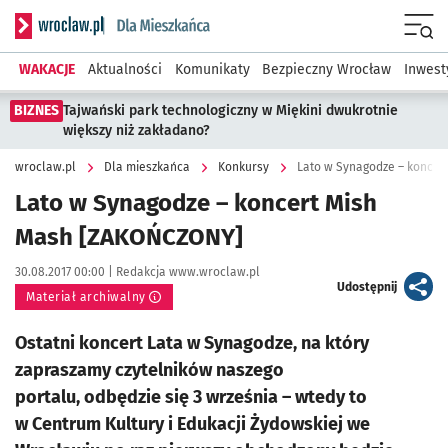
Serwis informacyjny wroclaw.pl podserwis: Dla mieszkańca
Menu
WAKACJE
Aktualności
Komunikaty
Bezpieczny Wrocław
Inwest
BIZNES
Tajwański park technologiczny w Miękini dwukrotnie
większy niż zakładano?
wroclaw.pl
Dla mieszkańca
Konkursy
Lato w Synagodze – koncer
Lato w Synagodze – koncert Mish
Mash [ZAKOŃCZONY]
Data publikacji:
Autor:
30.08.2017 00:00 |
Redakcja www.wroclaw.pl
artykuł
Udostępnij
Materiał archiwalny
Ostatni koncert Lata w Synagodze, na który
zapraszamy czytelników naszego
portalu, odbędzie się 3 września – wtedy to
w Centrum Kultury i Edukacji Żydowskiej we