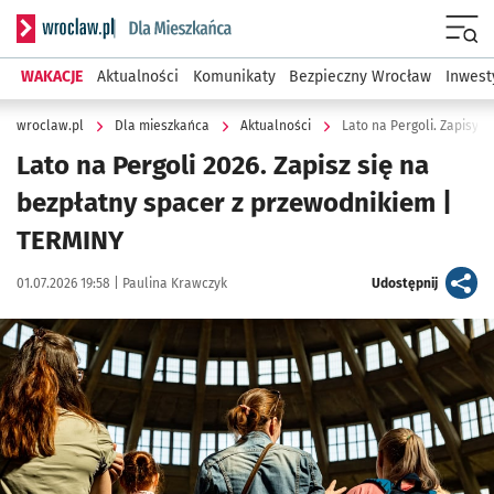
Serwis informacyjny wroclaw.pl podserwis: Dla mieszkańca
Menu
WAKACJE
Aktualności
Komunikaty
Bezpieczny Wrocław
Inwest
wroclaw.pl
Dla mieszkańca
Aktualności
Lato na Pergoli. Zapisy 
Lato na Pergoli 2026. Zapisz się na
bezpłatny spacer z przewodnikiem |
TERMINY
Data publikacji:
Autor:
artykuł
01.07.2026 19:58 |
Paulina Krawczyk
Udostępnij
Kliknij, aby powiększyć