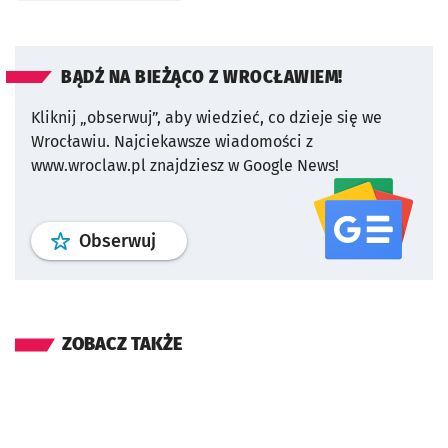
BĄDŹ NA BIEŻĄCO Z WROCŁAWIEM!
Kliknij „obserwuj”, aby wiedzieć, co dzieje się we
Wrocławiu.
Najciekawsze wiadomości z
www.wroclaw.pl znajdziesz w Google News!
profil
google news
serwisu wroclaw
Obserwuj
ZOBACZ TAKŻE