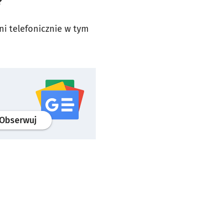
?
ni telefonicznie w tym
profil
google news
serwisu wroclaw.pl
Obserwuj