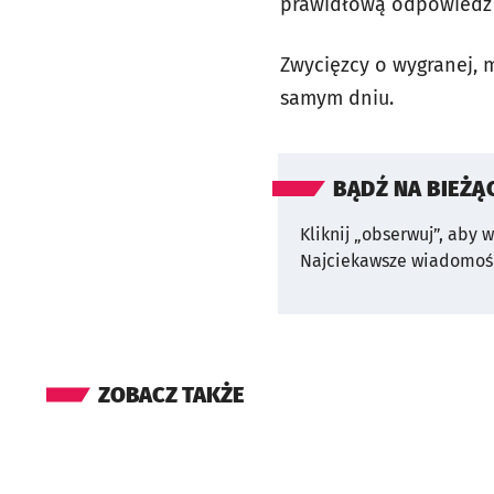
prawidłową odpowiedź 
Zwycięzcy o wygranej, 
samym dniu.
BĄDŹ NA BIEŻĄ
Kliknij „obserwuj”, aby 
Najciekawsze wiadomośc
ZOBACZ TAKŻE