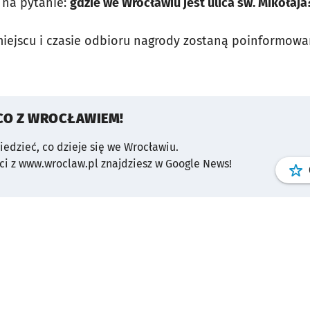
na pytanie:
gdzie we Wrocławiu jest ulica św. Mikołaja
miejscu i czasie odbioru nagrody zostaną poinformowa
CO Z WROCŁAWIEM!
wiedzieć, co dzieje się we Wrocławiu.
i z www.wroclaw.pl znajdziesz w Google News!