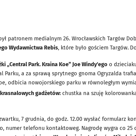
 był patronem medialnym 26. Wrocławskich Targów Dob
ego Wydawnictwa Rebis
, które było gościem Targów.
Do
ki „Central Park. Kraina Koe” Joe Windy'ego
o dzieciaku
l Parku, a za sprawą sprytnego gnoma Ogryzalda trafia
Koe, odbicia nowojorskiego parku w równoległym wymi
 krasnalowych gadżetów:
chustka na szuję kolorowanka,
zwartku, 7 grudnia, do godz. 12.00 wysłać formularz k
sko, numer telefonu kontaktoweg
. Nagrodę wygra co 25 