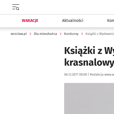
Menu główne portalu wroclaw.pl
WAKACJE
Aktualności
Kom
wroclaw.pl
Dla mieszkańca
Konkursy
Książki z 
krasnalow
Data publikacji:
Autor:
06.12.2017 00:00 |
Redakcja www.w
Kliknij, aby powiększyć