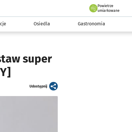
Powietrze
we Wrocławiu
 mieszkańca
umiarkowane
cje
Osiedla
Gastronomia
staw super
Y]
artykuł
Udostępnij