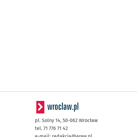
pl. Solny 14,
50-062
Wrocław
tel. 71 776 71 42
e-mail:
redakcja@araw.pl