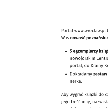
Portal www.wroclaw.pl
Was
nowość poznański
5 egzemplarzy książ
nowojorskim Centra
portal, do Krainy 
Dokładamy
zestaw
nerka.
Aby wygrać książki do c
jego treść imię, nazwi