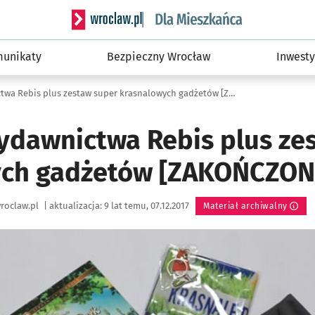
Serwis informacyjny wroclaw.pl podserwis: Dla
unikaty
Bezpieczny Wrocław
Inwesty
Książki z Wydawnictwa Rebis plus zestaw super krasnalowych gadżetów [ZAKOŃCZONY]
Wydawnictwa Rebis plus ze
ych gadżetów [ZAKOŃCZON
roclaw.pl
|
aktualizacja:
9 lat temu, 07.12.2017
Materiał archiwalny