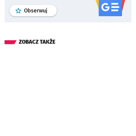
profil
google news
serwisu wroclaw
Obserwuj
ZOBACZ TAKŻE