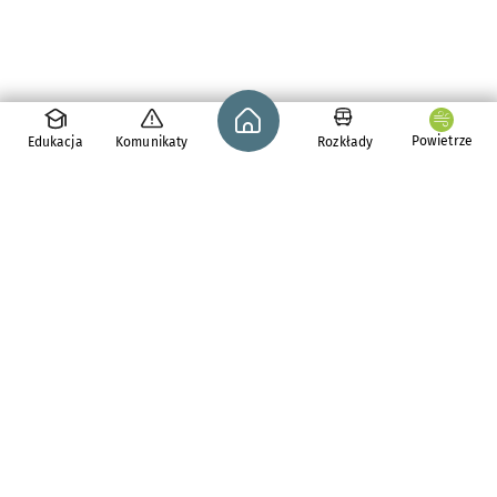
Strona główna - wroclaw.pl
Powietrze
Edukacja
Komunikaty
Rozkłady
pl. Solny 14,
50-062
Wrocław
tel. 71 776 71 42
e-mail:
redakcja@araw.pl
Aktualności
Dla osób z
niepełnosprawnościami
Komunikaty i ostrzeżenia
Zdrowie we Wrocławiu