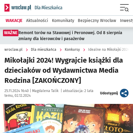
Serwis informacyjny wroclaw.pl podserwis: Dla mieszkańca
Menu
WAKACJE
Aktualności
Komunikaty
Bezpieczny Wrocław
Inwest
WAŻNE
Remont torów na Stawowej i Peronowej. Od 8 sierpnia
zmiany dla kierowców i pasażerów
wroclaw.pl
Dla mieszkańca
Konkursy
Idealne na Mikołajki 2024! W
Mikołajki 2024! Wygrajcie książki dla
dzieciaków od Wydawnictwa Media
Rodzina [ZAKOŃCZONY]
Data publikacji:
Autor:
25.11.2024 16:40 |
Magdalena Talik
|
aktualizacja:
2 lata
artykuł
Udostępnij
temu, 02.12.2024
Kliknij, aby powiększyć