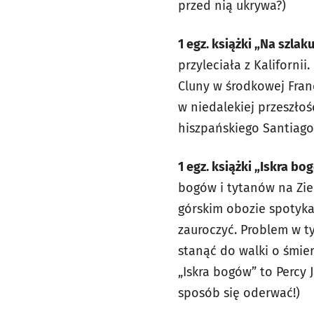
przed nią ukrywa?)
1 egz. książki „Na szla
przyleciała z Kaliforni
Cluny w środkowej Franc
w niedalekiej przeszłoś
hiszpańskiego Santiago,
1 egz. książki „Iskra b
bogów i tytanów na Zie
górskim obozie spotyka
zauroczyć. Problem w t
stanąć do walki o śmier
„Iskra bogów” to Percy 
sposób się oderwać!)