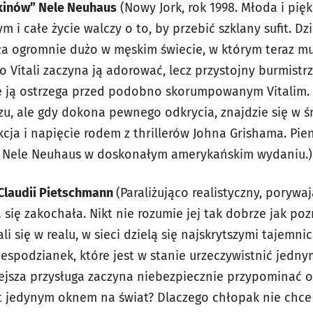
ekinów” Nele Neuhaus
(Nowy Jork, rok 1998. Młoda i pię
i całe życie walczy o to, by przebić szklany sufit. Dzię
ęła ogromnie dużo w męskim świecie, w którym teraz 
io Vitali zaczyna ją adorować, lecz przystojny burmist
e ją ostrzega przed podobno skorumpowanym Vitalim. 
zu, ale gdy dokona pewnego odkrycia, znajdzie się w 
ja i napięcie rodem z thrillerów Johna Grishama. Pien
 – Nele Neuhaus w doskonałym amerykańskim wydaniu.)
 Claudii Pietschmann
(Paraliżująco realistyczny, porywaj
się zakochała. Nikt nie rozumie jej tak dobrze jak poz
ali się w realu, w sieci dzielą się najskrytszymi tajemn
spodzianek, które jest w stanie urzeczywistnić jedny
ejsza przysługa zaczyna niebezpiecznie przypominać o
t jedynym oknem na świat? Dlaczego chłopak nie chce 