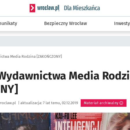
Serwis informacyjny wroclaw.pl podserwis: Dla
unikaty
Bezpieczny Wrocław
Inwesty
nictwa Media Rodzina [ZAKOŃCZONY]
 Wydawnictwa Media Rodz
NY]
roclaw.pl
|
aktualizacja:
7 lat temu, 02.12.2019
Materiał archiwalny