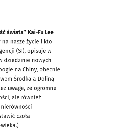
ość świata”
Kai-Fu Lee
 na nasze życie i kto
encji (SI), opisuje w
w dziedzinie nowych
oogle na Chiny, obecnie
stwem Środka a Doliną
też uwagę, że ogromne
ości, ale również
e nierówności
stawić czoła
wieka.)