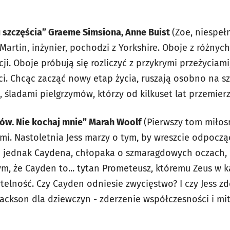
ku szczęścia” Graeme Simsiona, Anne Buist
(
Zoe, niespeł
i. Martin, inżynier, pochodzi z Yorkshire. Oboje z różny
ji. Oboje próbują się rozliczyć z przykrymi przeżyciami
ci. Chcąc zacząć nowy etap życia, ruszają osobno na sz
 śladami pielgrzymów, którzy od kilkuset lat przemierz
ogów. Nie kochaj mnie” Marah Woolf
(Pierwszy tom miłosne
mi. Nastoletnia Jess marzy o tym, by wreszcie odpoczą
 jednak Caydena, chłopaka o szmaragdowych oczach, k
ym, że Cayden to... tytan Prometeusz, któremu Zeus w 
telność. Czy Cayden odniesie zwycięstwo? I czy Jess zd
Jackson dla dziewczyn - zderzenie współczesności i mit