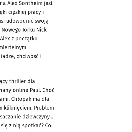
kna Alex Sontheim jest
ki ciężkiej pracy i
musi udowodnić swoją
rz Nowego Jorku Nick
Alex z początku
śmiertelnym
iądze, chciwość i
ący thriller dla
nany online Paul. Choć
icami. Chłopak ma dla
m kliknięciem. Problem
saczanie dziewczyny...
się z nią spotkać? Co