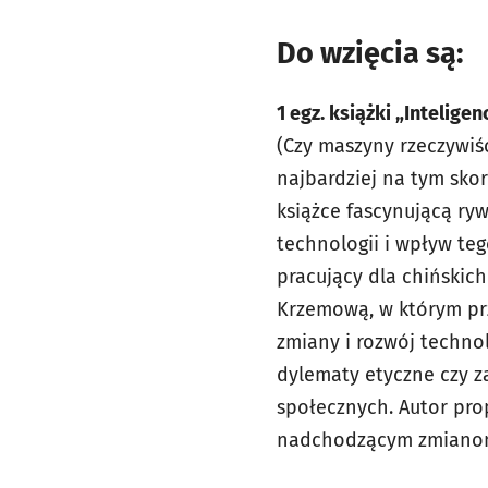
Do wzięcia są:
1 egz. książki „Intelige
(Czy maszyny rzeczywiśc
najbardziej na tym skorz
książce fascynującą ry
technologii i wpływ te
pracujący dla chińskich
Krzemową, w którym pr
zmiany i rozwój technol
dylematy etyczne czy za
społecznych. Autor pro
nadchodzącym zmianom 