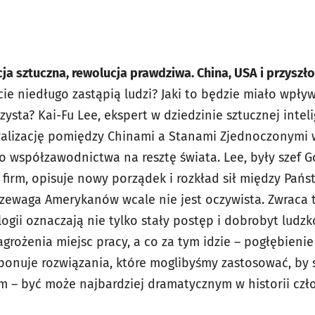
ncja sztuczna, rewolucja prawdziwa. China, USA i przyszł
ie niedługo zastąpią ludzi? Jaki to będzie miało wpływ
ysta? Kai-Fu Lee, ekspert w dziedzinie sztucznej intelig
walizację pomiędzy Chinami a Stanami Zjednoczonymi 
go współzawodnictwa na resztę świata. Lee, były szef G
 firm, opisuje nowy porządek i rozkład sił między Pań
zewaga Amerykanów wcale nie jest oczywista. Zwraca 
ogii oznaczają nie tylko stały postęp i dobrobyt ludzk
grożenia miejsc pracy, a co za tym idzie – pogłębieni
ponuje rozwiązania, które moglibyśmy zastosować, by 
– być może najbardziej dramatycznym w historii czło