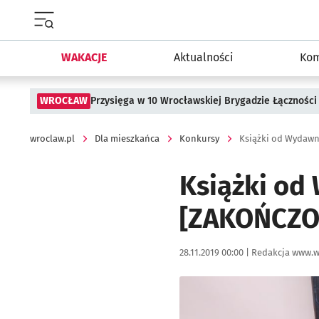
Menu główne portalu wroclaw.pl
WAKACJE
Aktualności
Kom
WROCŁAW
Przysięga w 10 Wrocławskiej Brygadzie Łączności
wroclaw.pl
Dla mieszkańca
Konkursy
Książki od Wydaw
Książki od
[ZAKOŃCZO
Data publikacji:
Autor:
28.11.2019 00:00 |
Redakcja www.w
Kliknij, aby powiększyć