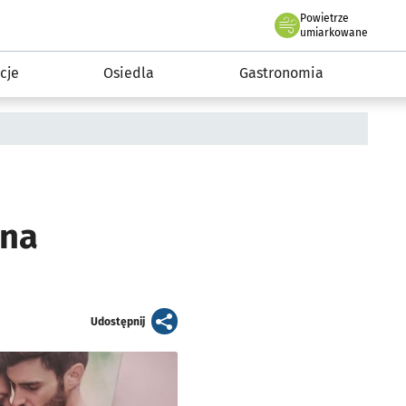
Powietrze
we Wrocławiu
 mieszkańca
umiarkowane
cje
Osiedla
Gastronomia
ina
artykuł
Udostępnij