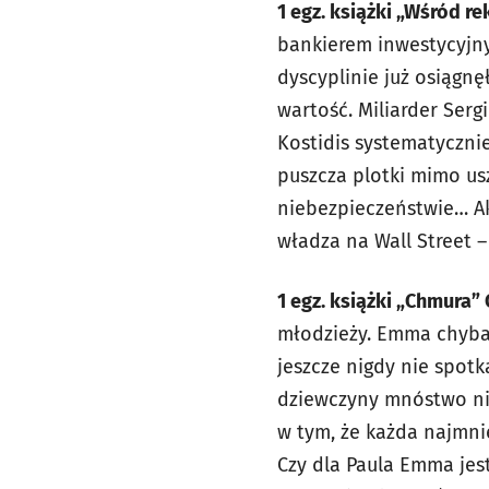
1 egz. książki „Wśród r
bankierem inwestycyjnym 
dyscyplinie już osiągn
wartość. Miliarder Serg
Kostidis systematyczni
puszcza plotki mimo us
niebezpieczeństwie… Akc
władza na Wall Street
1 egz. książki „Chmura”
młodzieży. Emma chyba 
jeszcze nigdy nie spotk
dziewczyny mnóstwo nie
w tym, że każda najmni
Czy dla Paula Emma jes