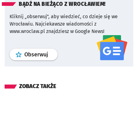
BĄDŹ NA BIEŻĄCO Z WROCŁAWIEM!
Kliknij „obserwuj”, aby wiedzieć, co dzieje się we
Wrocławiu.
Najciekawsze wiadomości z
www.wroclaw.pl znajdziesz w Google News!
profil
google news
serwisu wroclaw
Obserwuj
ZOBACZ TAKŻE