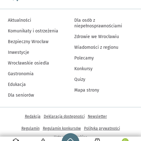
Aktualności
Dla osób z
niepełnosprawnościami
Komunikaty i ostrzeżenia
Zdrowie we Wrocławiu
Bezpieczny Wrocław
Wiadomości z regionu
Inwestycje
Polecamy
Wrocławskie osiedla
Konkursy
Gastronomia
Quizy
Edukacja
Mapa strony
Dla seniorów
Inne informacje
Redakcja
Deklaracja dostępności
Newsletter
Regulamin
Regulamin konkursów
Polityka prywatności
Strona główna - wroclaw.pl
Ustawienia cookies