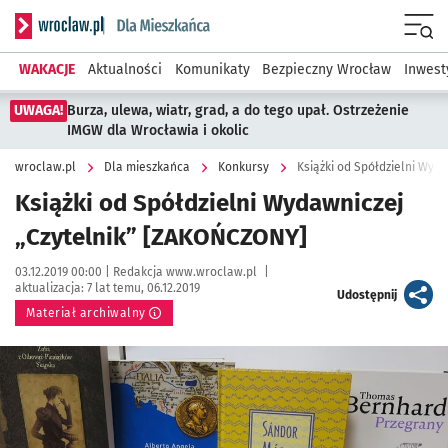
Serwis informacyjny wroclaw.pl podserwis: Dla mieszkańca
Menu
WAKACJE
Aktualności
Komunikaty
Bezpieczny Wrocław
Inwest
UWAGA!
Burza, ulewa, wiatr, grad, a do tego upał. Ostrzeżenie
IMGW dla Wrocławia i okolic
wroclaw.pl
Dla mieszkańca
Konkursy
Książki od Spółdzielni Wyd
Książki od Spółdzielni Wydawniczej
„Czytelnik” [ZAKOŃCZONY]
Data publikacji:
Autor:
03.12.2019 00:00 |
Redakcja www.wroclaw.pl
|
aktualizacja:
7 lat temu, 06.12.2019
artykuł
Udostępnij
Materiał archiwalny
Kliknij, aby powiększyć