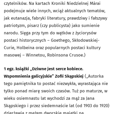
czytelników. Na kartach
Kroniki Niedzielnej
Márai
podejmuje wiele innych, wciąż aktualnych tematów,
jak eutanazja, fabryki literatury, prawdziwy i fałszywy
patriotyzm, pisarz (czy publicysta) jako sumienie
narodu. Sięga przy tym do wątków z życiorysów
postaci historycznych – Goethego, Skłodowskiej-
Curie, Holbeina oraz popularnych postaci kultury
masowej – Winnetou, Robinsona Crusoe.)
1 egz. książki „Dziwne jest serce kobiece.
Wspomnienia galicyjskie” Zofii Skąpskiej
(„Autorka
tego pamiętnika to postać niezwykła, wyrastająca nie
tylko ponad miarę swoich czasów. Tuż po maturze, w
wieku osiemnastu lat wychodzi za mąż za Jana
Skąpskiego i przez siedemnaście lat (od 1903 do 1920)
dzierżawią z mężem dworskie majątki na