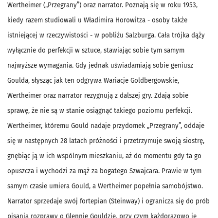
Wertheimer („Przegrany”) oraz narrator. Poznają się w roku 1953,
kiedy razem studiowali u Władimira Horowitza - osoby także
istniejącej w rzeczywistości - w pobliżu Salzburga. Cała trójka dąży
wyłącznie do perfekcji w sztuce, stawiając sobie tym samym
najwyższe wymagania. Gdy jednak uświadamiają sobie geniusz
Goulda, słysząc jak ten odgrywa Wariacje Goldbergowskie,
Wertheimer oraz narrator rezygnują z dalszej gry. Zdają sobie
sprawę, że nie są w stanie osiągnąć takiego poziomu perfekcji.
Wertheimer, któremu Gould nadaje przydomek „Przegrany”, oddaje
się w następnych 28 latach próżności i przetrzymuje swoją siostrę,
gnębiąc ją w ich wspólnym mieszkaniu, aż do momentu gdy ta go
opuszcza i wychodzi za mąż za bogatego Szwajcara. Prawie w tym
samym czasie umiera Gould, a Wertheimer popełnia samobójstwo.
Narrator sprzedaje swój fortepian (Steinway) i ogranicza się do prób
pisania rozprawy o Glennie Gouldzie, przy czym każdorazowo je