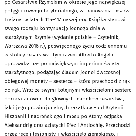
po Cesarstwie Rzymskim w okresie jego największej
potęgi i rozwoju terytorialnego, za panowania cesarza
Trajana, w latach 115–117 naszej ery. Książka stanowi
swego rodzaju kontynuację
Jednego dnia w
starożytnym Rzymie
(wydanie polskie – Czytelnik,
Warszawa 2016 r.), poświęconego życiu codziennemu
w stolicy cesarstwa. Tym razem Alberto Angela
oprowadza nas po największym imperium świata
starożytnego, podążając śladem jednej ówczesnej
obiegowej monety – sesterca – która przechodzi z rąk
do rąk. Wraz ze swymi kolejnymi właścicielami sesterc
dociera zarówno do głównych ośrodków cesarstwa,
jak i jego prowincjonalnych zakątków – od Brytanii,
Hiszpanii i nadreńskiego limesu po Ateny, egipską
Aleksandrię oraz azjatycki Efez i Antiochię. Przechodzi
przez ręce i legionisty, i właściciela ziemskiego, i