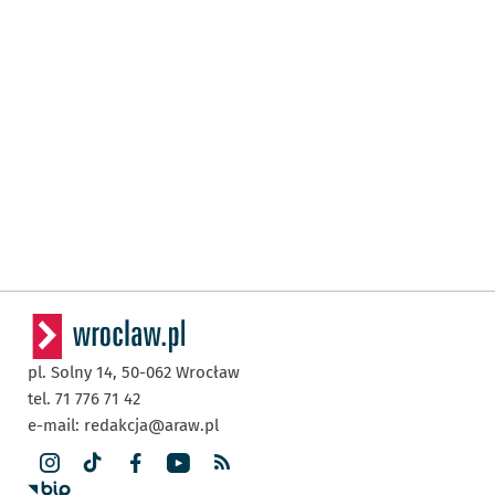
pl. Solny 14,
50-062
Wrocław
tel. 71 776 71 42
e-mail:
redakcja@araw.pl