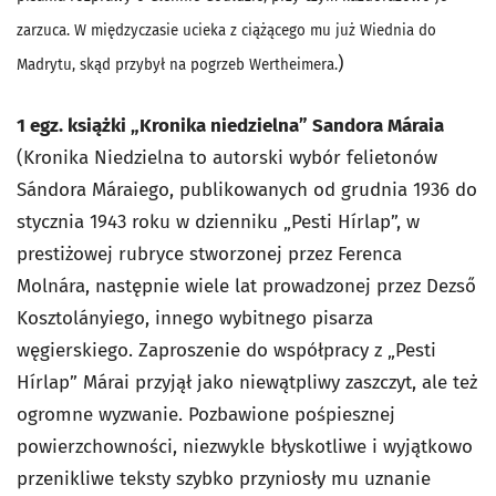
zarzuca. W międzyczasie ucieka z ciążącego mu już Wiednia do
)
Madrytu, skąd przybył na pogrzeb Wertheimera.
1 egz. książki „Kronika niedzielna” Sandora Máraia
(
Kronika Niedzielna
to autorski wybór felietonów
Sándora Máraiego, publikowanych od grudnia 1936 do
stycznia 1943 roku w dzienniku „Pesti Hírlap”, w
prestiżowej rubryce stworzonej przez Ferenca
Molnára, następnie wiele lat prowadzonej przez Dezső
Kosztolányiego, innego wybitnego pisarza
węgierskiego. Zaproszenie do współpracy z „Pesti
Hírlap” Márai przyjął jako niewątpliwy zaszczyt, ale też
ogromne wyzwanie. Pozbawione pośpiesznej
powierzchowności, niezwykle błyskotliwe i wyjątkowo
przenikliwe teksty szybko przyniosły mu uznanie