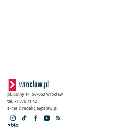
pl. Solny 14,
50-062
Wrocław
tel. 71 776 71 42
e-mail:
redakcja@araw.pl