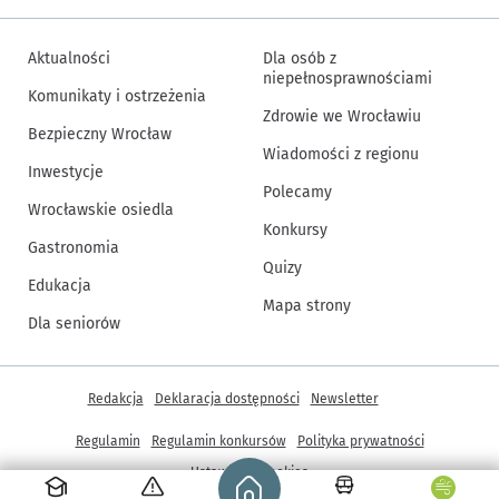
Aktualności
Dla osób z
niepełnosprawnościami
Komunikaty i ostrzeżenia
Zdrowie we Wrocławiu
Bezpieczny Wrocław
Wiadomości z regionu
Inwestycje
Polecamy
Wrocławskie osiedla
Konkursy
Gastronomia
Quizy
Edukacja
Mapa strony
Dla seniorów
Inne informacje
Redakcja
Deklaracja dostępności
Newsletter
Regulamin
Regulamin konkursów
Polityka prywatności
Strona główna - wroclaw.pl
Ustawienia cookies