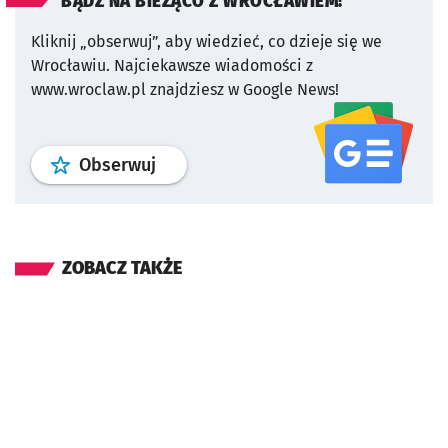
BĄDŹ NA BIEŻĄCO Z WROCŁAWIEM!
Kliknij „obserwuj”, aby wiedzieć, co dzieje się we
Wrocławiu.
Najciekawsze wiadomości z
www.wroclaw.pl znajdziesz w Google News!
profil
google news
serwisu wroclaw
Obserwuj
ZOBACZ TAKŻE