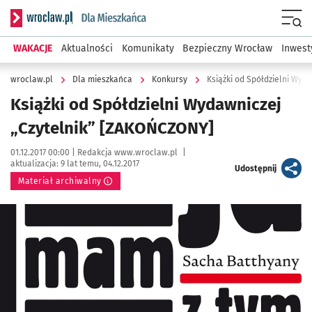
Serwis informacyjny wroclaw.pl podserwis: Dla mieszkańca
Menu
WAKACJE
Aktualności
Komunikaty
Bezpieczny Wrocław
Inwest
wroclaw.pl
Dla mieszkańca
Konkursy
Książki od Spółdzielni Wyd
Książki od Spółdzielni Wydawniczej
„Czytelnik” [ZAKOŃCZONY]
Data publikacji:
Autor:
01.12.2017 00:00 |
Redakcja www.wroclaw.pl
|
aktualizacja:
9 lat temu, 04.12.2017
artykuł
Udostępnij
Materiał archiwalny
Kliknij, aby powiększyć