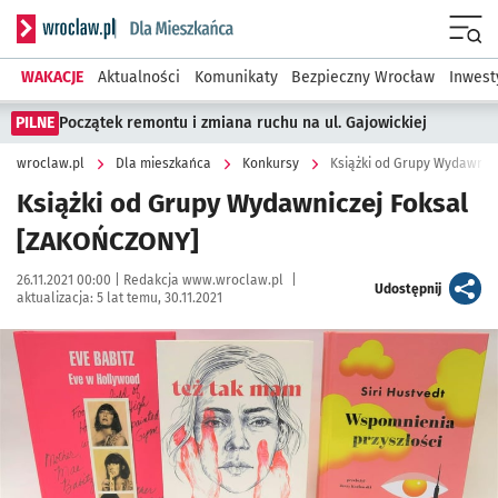
Serwis informacyjny wroclaw.pl podserwis: Dla mieszkańca
Menu
WAKACJE
Aktualności
Komunikaty
Bezpieczny Wrocław
Inwest
PILNE
Początek remontu i zmiana ruchu na ul. Gajowickiej
wroclaw.pl
Dla mieszkańca
Konkursy
Książki od Grupy Wydawnic
Książki od Grupy Wydawniczej Foksal
[ZAKOŃCZONY]
Data publikacji:
Autor:
26.11.2021 00:00 |
Redakcja www.wroclaw.pl
|
artykuł
Udostępnij
aktualizacja:
5 lat temu, 30.11.2021
Kliknij, aby powiększyć