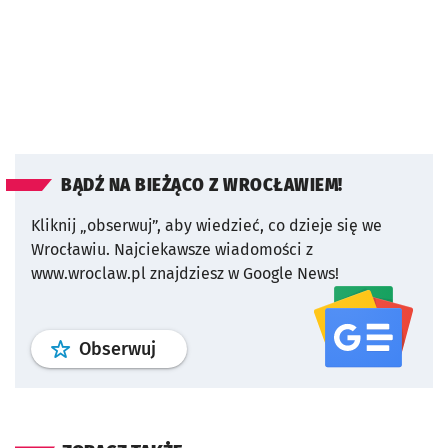
BĄDŹ NA BIEŻĄCO Z WROCŁAWIEM!
Kliknij „obserwuj”, aby wiedzieć, co dzieje się we
Wrocławiu.
Najciekawsze wiadomości z
www.wroclaw.pl znajdziesz w Google News!
profil
google news
serwisu wroclaw
Obserwuj