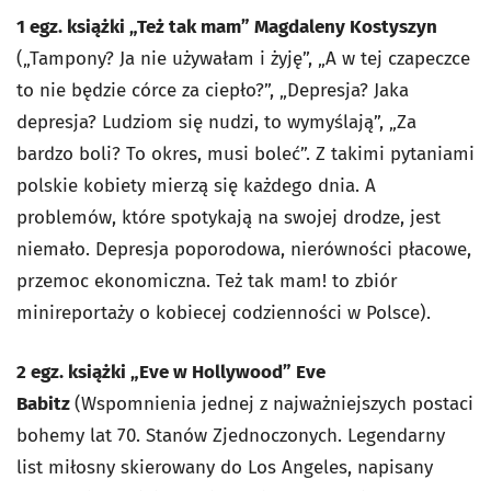
1 egz. książki „Też tak mam” Magdaleny Kostyszyn
(„Tampony? Ja nie używałam i żyję”, „A w tej czapeczce
to nie będzie córce za ciepło?”, „Depresja? Jaka
depresja? Ludziom się nudzi, to wymyślają”, „Za
bardzo boli? To okres, musi boleć”. Z takimi pytaniami
polskie kobiety mierzą się każdego dnia. A
problemów, które spotykają na swojej drodze, jest
niemało. Depresja poporodowa, nierówności płacowe,
przemoc ekonomiczna. Też tak mam! to zbiór
minireportaży o kobiecej codzienności w Polsce).
2 egz. książki „Eve w Hollywood” Eve
Babitz
(Wspomnienia jednej z najważniejszych postaci
bohemy lat 70. Stanów Zjednoczonych. Legendarny
list miłosny skierowany do Los Angeles, napisany