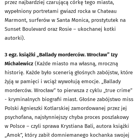
przez najbardziej czarującą córkę tego miasta,
wypełniony portretami gwiazd rocka w Chateau
Marmont, surferów w Santa Monica, prostytutek na
Sunset Boulevard oraz Rosie – ukochanej kotki
autorki).
3 egz. książki „Ballady morderców. Wrocław” Izy
Michalewicz
(Każde miasto ma własną, mroczną
historię. Każde było scenerią głośnych zabójstw, które
żyją w pamięci i wciąż wywołują emocje. „Ballady
morderców. Wrocław” to pierwsza z cyklu „true crime”
- kryminalnych biografii miast. Głośne zabójstwo miss
Polski Agnieszki Kotlarskiej zamordowanej przez jej
psychofana, najsłynniejszy chyba proces poszlakowy
w Polsce – czyli sprawa Krystiana Bali, autora książki
„Amok”, który zabił domniemanego kochanka swojej