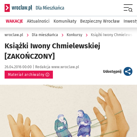
Serwis informacyjny wroclaw.pl podserwis: Dla mieszkańca
Menu
WAKACJE
Aktualności
Komunikaty
Bezpieczny Wrocław
Inwest
wroclaw.pl
Dla mieszkańca
Konkursy
Książki Iwony Chmielewski
Książki Iwony Chmielewskiej
[ZAKOŃCZONY]
Data publikacji:
Autor:
26.04.2016 00:00 |
Redakcja www.wroclaw.pl
artykuł
Udostępnij
Materiał archiwalny
Kliknij, aby powiększyć