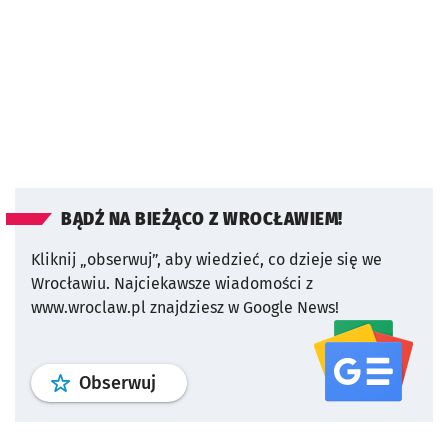
BĄDŹ NA BIEŻĄCO Z WROCŁAWIEM!
Kliknij „obserwuj”, aby wiedzieć, co dzieje się we
Wrocławiu.
Najciekawsze wiadomości z
www.wroclaw.pl znajdziesz w Google News!
profil
google news
serwisu wroclaw
Obserwuj