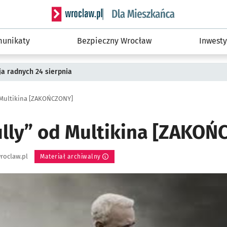
Serwis informacyjny wroclaw.pl podserwis: Dla
unikaty
Bezpieczny Wrocław
Inwesty
a radnych 24 sierpnia
d Multikina [ZAKOŃCZONY]
ully” od Multikina [ZAKO
roclaw.pl
Materiał archiwalny