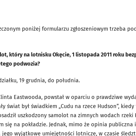
szczonym poniżej formularzu zgłoszeniowym trzeba p
ilot, który na lotnisku Okęcie, 1 listopada 2011 roku be
ętego podwozia?
ziałku, 19 grudnia, do południa.
 Clinta Eastwooda, powstał w oparciu o prawdziwe wydar
ały świat był świadkiem „Cudu na rzece Hudson”, kiedy 
osadził uszkodzony samolot na zimnych wodach rzeki H
 się na pokładzie. Jednak, mimo że opinia publiczna 
a jego wyjątkowe umiejętności lotnicze, w czasie śledz