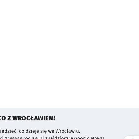
CO Z WROCŁAWIEM!
wiedzieć, co dzieje się we Wrocławiu.
i z www.wroclaw.pl znajdziesz w Google News!