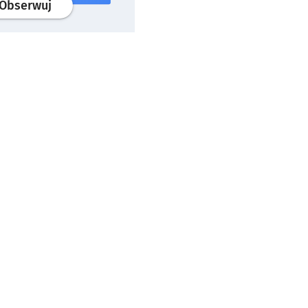
profil
google news
serwisu wroclaw.pl
Obserwuj