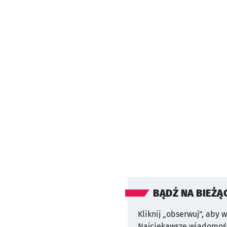
BĄDŹ NA BIEŻĄ
Kliknij „obserwuj”, aby 
Najciekawsze wiadomośc