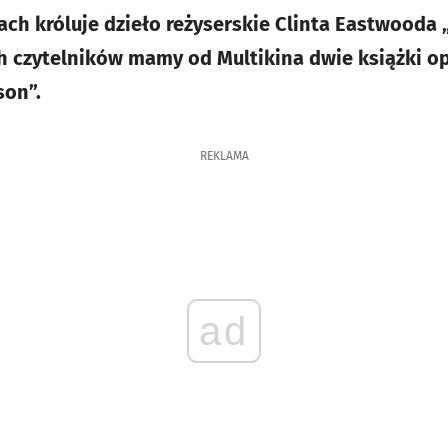
ch króluje dzieło reżyserskie Clinta Eastwooda 
h czytelników mamy od Multikina dwie książki 
son”.
REKLAMA
ad