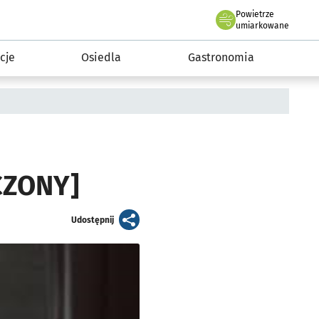
Powietrze
we Wrocławiu
 mieszkańca
umiarkowane
cje
Osiedla
Gastronomia
ŃCZONY]
artykuł
Udostępnij