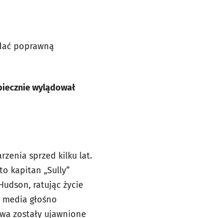
odać poprawną
zpiecznie wylądował
zenia sprzed kilku lat.
to kapitan „Sully”
udson, ratując życie
i media głośno
twa zostały ujawnione