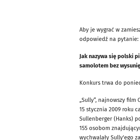
Aby je wygrać w zamie
odpowiedź na pytanie:
Jak nazywa się polski p
samolotem bez wysuni
Konkurs trwa do ponied
„Sully”, najnowszy film
15 stycznia 2009 roku c
Sullenberger (Hanks) p
155 osobom znajdującym
wychwalały Sully'ego z