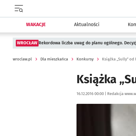
Menu główne portalu wroclaw.pl
WAKACJE
Aktualności
Kom
WROCŁAW
Rekordowa liczba uwag do planu ogólnego. Decyzj
wroclaw.pl
Dla mieszkańca
Konkursy
Książka „Sully” o
Książka „S
Data publikacji:
Autor:
16.12.2016 00:00 |
Redakcja www.w
Kliknij, aby powiększyć