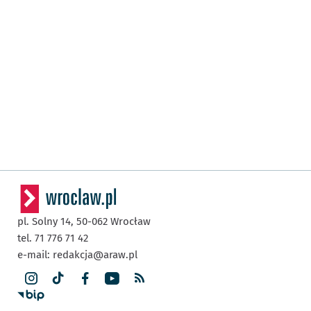
pl. Solny 14,
50-062
Wrocław
tel. 71 776 71 42
e-mail:
redakcja@araw.pl