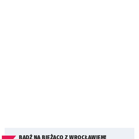
BĄDŹ NA BIEŻĄCO Z WROCŁAWIEM!