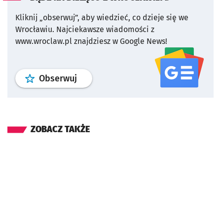
Kliknij „obserwuj”, aby wiedzieć, co dzieje się we
Wrocławiu.
Najciekawsze wiadomości z
www.wroclaw.pl znajdziesz w Google News!
profil
google news
serwisu wroclaw
Obserwuj
ZOBACZ TAKŻE