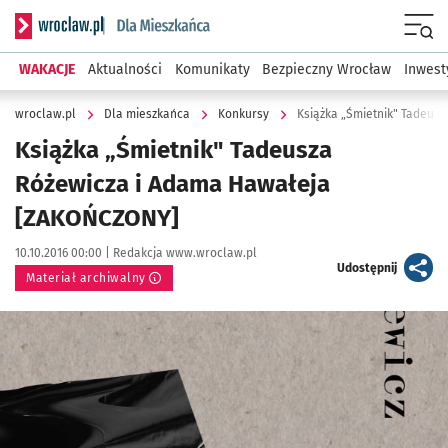
Serwis informacyjny wroclaw.pl podserwis: Dla mieszkańca
Menu
WAKACJE
Aktualności
Komunikaty
Bezpieczny Wrocław
Inwest
wroclaw.pl
Dla mieszkańca
Konkursy
Książka „Śmietnik" Tadeus
Książka „Śmietnik" Tadeusza
Różewicza i Adama Hawałeja
[ZAKOŃCZONY]
Data publikacji:
Autor:
10.10.2016 00:00 |
Redakcja www.wroclaw.pl
artykuł
Udostępnij
Materiał archiwalny
Kliknij, aby powiększyć