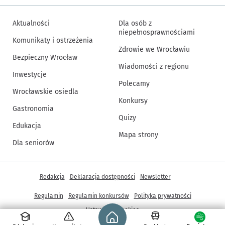
Aktualności
Dla osób z
niepełnosprawnościami
Komunikaty i ostrzeżenia
Zdrowie we Wrocławiu
Bezpieczny Wrocław
Wiadomości z regionu
Inwestycje
Polecamy
Wrocławskie osiedla
Konkursy
Gastronomia
Quizy
Edukacja
Mapa strony
Dla seniorów
Inne informacje
Redakcja
Deklaracja dostępności
Newsletter
Regulamin
Regulamin konkursów
Polityka prywatności
Strona główna - wroclaw.pl
Ustawienia cookies