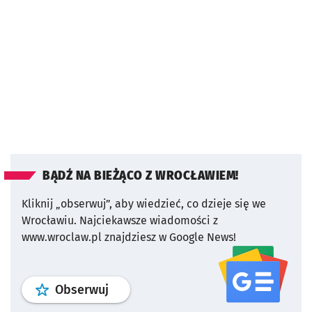
BĄDŹ NA BIEŻĄCO Z WROCŁAWIEM!
Kliknij „obserwuj”, aby wiedzieć, co dzieje się we
Wrocławiu.
Najciekawsze wiadomości z
www.wroclaw.pl znajdziesz w Google News!
profil
google news
serwisu wroclaw
Obserwuj