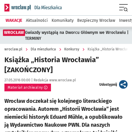
Serwis informacyjny wroclaw.pl podserwis: Dla mieszkańca
Menu
WAKACJE
Aktualności
Komunikaty
Bezpieczny Wrocław
Inwest
WROCŁAW
Gwiazdy wystąpią na Dworcu Głównym we Wrocławiu |
TERMINY
wroclaw.pl
Dla mieszkańca
Konkursy
Książka „Historia Wrocław
Książka „Historia Wrocławia”
[ZAKOŃCZONY]
Data publikacji:
Autor:
27.05.2016 00:00 |
Redakcja www.wroclaw.pl
artykuł
Udostępnij
Materiał archiwalny
Wrocław doczekał się kolejnego literackiego
opracowania. Autorem „Historii Wrocławia” jest
niemiecki historyk Eduard Mühle, a opublikowało
ją Wydawnictwo Naukowe PWN. Dla naszych