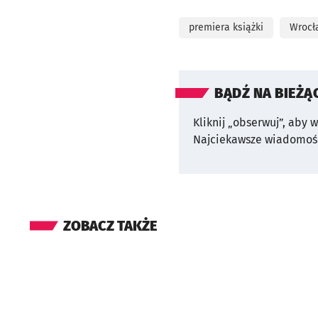
premiera książki
Wrocł
BĄDŹ NA BIEŻĄ
Kliknij „obserwuj”, aby 
Najciekawsze wiadomośc
ZOBACZ TAKŻE