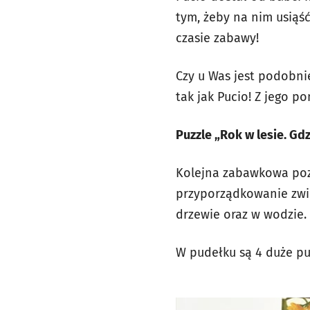
tym, żeby na nim usiąść,
czasie zabawy!
Czy u Was jest podobni
tak jak Pucio! Z jego p
Puzzle „Rok w lesie. Gdz
Kolejna zabawkowa pozy
przyporządkowanie zwie
drzewie oraz w wodzie.
W pudełku są 4 duże puz