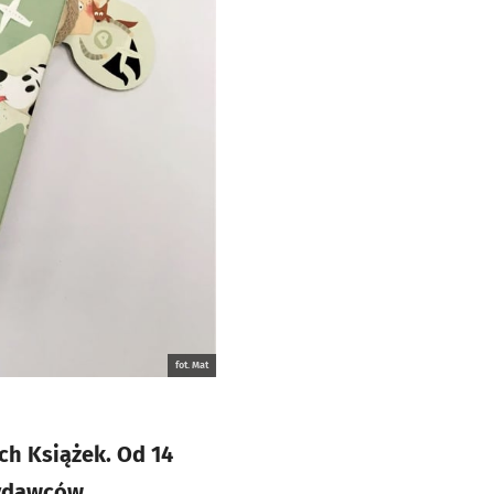
fot. Mat
ych Książek. Od 14
wydawców