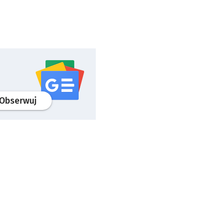
profil
google news
serwisu wroclaw.pl
Obserwuj