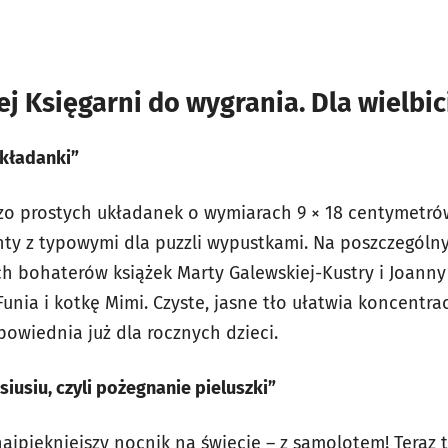
j Księgarni do wygrania. Dla wielbici
układanki”
zo prostych układanek o wymiarach 9 × 18 centymetrów
ty z typowymi dla puzzli wypustkami. Na poszczególn
 bohaterów książek Marty Galewskiej-Kustry i Joanny K
unia i kotkę Mimi. Czyste, jasne tło ułatwia koncentrac
owiednia już dla rocznych dzieci.
siusiu, czyli pożegnanie pieluszki”
ajpiękniejszy nocnik na świecie – z samolotem! Teraz 