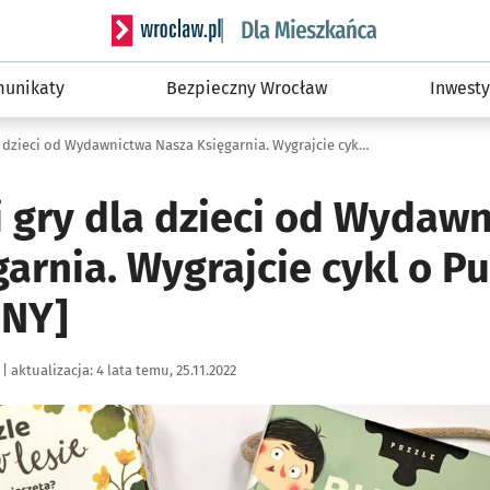
Serwis informacyjny wroclaw.pl podserwis: Dla
unikaty
Bezpieczny Wrocław
Inwesty
Książeczki i gry dla dzieci od Wydawnictwa Nasza Księgarnia. Wygrajcie cykl o Puciu [ZAKOŃCZONY]
i gry dla dzieci od Wydaw
arnia. Wygrajcie cykl o Pu
NY]
|
aktualizacja:
4 lata temu, 25.11.2022