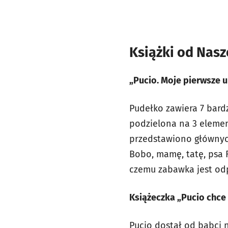
Książki od Nasze
„Pucio. Moje pierwsze 
Pudełko zawiera 7 bard
podzielona na 3 elemen
przedstawiono głównych
Bobo, mamę, tatę, psa F
czemu zabawka jest odp
Książeczka „Pucio chce 
Pucio dostał od babci n