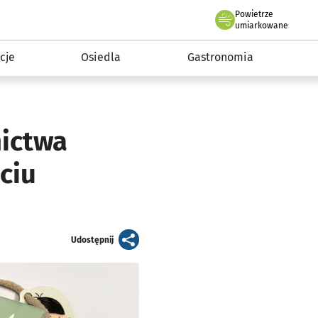
Powietrze
we Wrocławiu
 mieszkańca
umiarkowane
cje
Osiedla
Gastronomia
nictwa
ciu
artykuł
Udostępnij