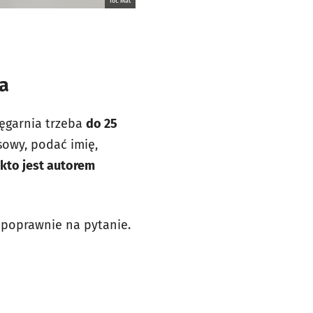
fot. Mat
a
ęgarnia trzeba
do 25
owy, podać imię,
 kto jest autorem
 poprawnie na pytanie.