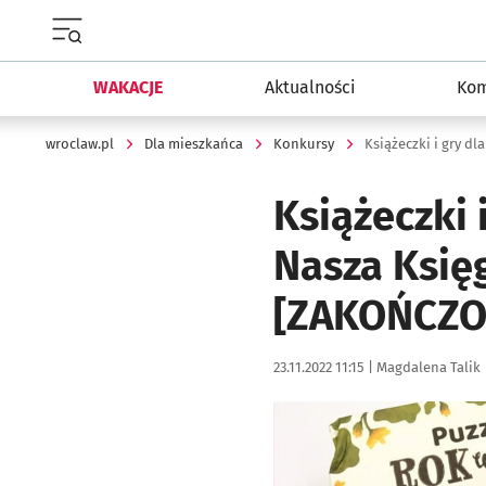
Menu główne portalu wroclaw.pl
WAKACJE
Aktualności
Kom
wroclaw.pl
Dla mieszkańca
Konkursy
Książeczki 
Nasza Księg
[ZAKOŃCZO
Data publikacji:
Autor:
23.11.2022 11:15 |
Magdalena Talik
Kliknij, aby powiększyć