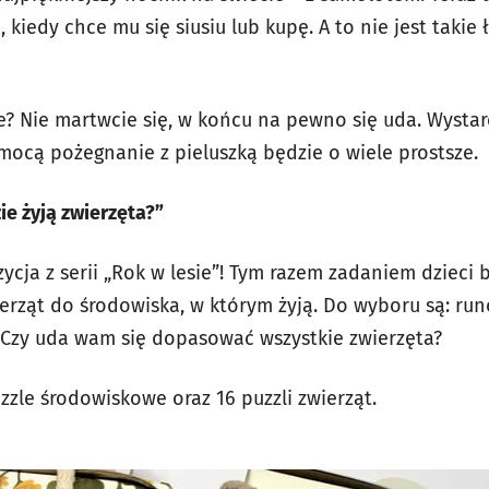
 kiedy chce mu się siusiu lub kupę. A to nie jest takie
e? Nie martwcie się, w końcu na pewno się uda. Wystar
omocą pożegnanie z pieluszką będzie o wiele prostsze.
ie żyją zwierzęta?”
cja z serii „Rok w lesie”! Tym razem zadaniem dzieci
rząt do środowiska, w którym żyją. Do wyboru są: runo
 Czy uda wam się dopasować wszystkie zwierzęta?
zle środowiskowe oraz 16 puzzli zwierząt.