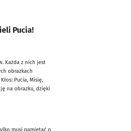
eli Pucia!
. Każda z nich jest
ych obrazkach
łos: Pucia, Misię,
ję na obrazku, dzięki
tylko musi pamiętać o