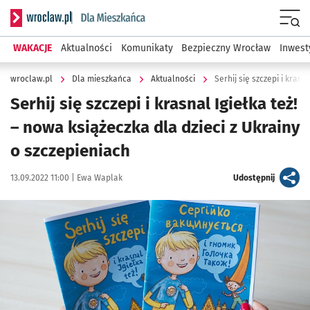
Serwis informacyjny wroclaw.pl podserwis: Dla mieszkańca
Menu
WAKACJE
Aktualności
Komunikaty
Bezpieczny Wrocław
Inwest
wroclaw.pl
Dla mieszkańca
Aktualności
Serhij się szczepi i krasnal Igiełka też!
– nowa książeczka dla dzieci z Ukrainy
o szczepieniach
Data publikacji:
Autor:
artykuł
13.09.2022 11:00 |
Ewa Waplak
Udostępnij
Kliknij, aby powiększyć