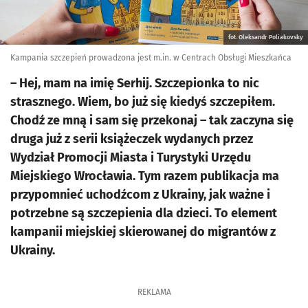
fot. Oleksandr Poliakovsky
Kampania szczepień prowadzona jest m.in. w Centrach Obsługi Mieszkańca
– Hej, mam na imię Serhij. Szczepionka to nic
strasznego. Wiem, bo już się kiedyś szczepiłem.
Chodź ze mną i sam się przekonaj – tak zaczyna się
druga już z serii książeczek wydanych przez
Wydział Promocji Miasta i Turystyki Urzędu
Miejskiego Wrocławia. Tym razem publikacja ma
przypomnieć uchodźcom z Ukrainy, jak ważne i
potrzebne są szczepienia dla dzieci. To element
kampanii miejskiej skierowanej do migrantów z
Ukrainy.
REKLAMA