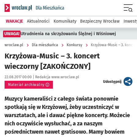
Serwis informacyjny wroclaw.pl podserwis: Dla mieszkańca
Menu
WAKACJE
Aktualności
Komunikaty
Bezpieczny Wrocław
Inwest
UWAGA!
Utrudnienia na skrzyżowaniu Ślężnej i Wiśniowej
wroclaw.pl
Dla mieszkańca
Konkursy
Krzyżowa-Music – 3. konce
Krzyżowa-Music – 3. koncert
wieczorny [ZAKOŃCZONY]
Data publikacji:
Autor:
22.08.2017 00:00 |
Redakcja www.wroclaw.pl
artykuł
Udostępnij
Materiał archiwalny
Muzycy kameraliści z całego świata ponownie
spotkają się w Krzyżowej, żeby uczestniczyć w
warsztatach, ale i dawać piękne koncerty. Możecie
nich oczywiście wysłuchać, a za naszym
pośrednictwem nawet gratisowo. Mamy bowiem