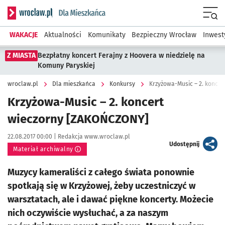
Serwis informacyjny wroclaw.pl podserwis: Dla mieszkańca
Menu
WAKACJE
Aktualności
Komunikaty
Bezpieczny Wrocław
Inwest
Z MIASTA
Bezpłatny koncert Ferajny z Hoovera w niedzielę na
Komuny Paryskiej
wroclaw.pl
Dla mieszkańca
Konkursy
Krzyżowa-Music – 2. konce
Krzyżowa-Music – 2. koncert
wieczorny [ZAKOŃCZONY]
Data publikacji:
Autor:
22.08.2017 00:00 |
Redakcja www.wroclaw.pl
artykuł
Udostępnij
Materiał archiwalny
Muzycy kameraliści z całego świata ponownie
spotkają się w Krzyżowej, żeby uczestniczyć w
warsztatach, ale i dawać piękne koncerty. Możecie
nich oczywiście wysłuchać, a za naszym