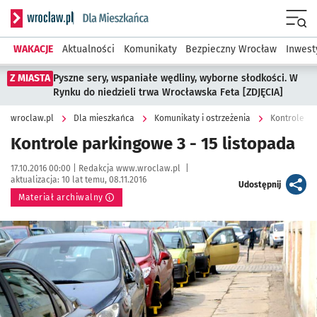
Serwis informacyjny wroclaw.pl podserwis: Dla mieszkańca
Menu
WAKACJE
Aktualności
Komunikaty
Bezpieczny Wrocław
Inwest
Z MIASTA
Pyszne sery, wspaniałe wędliny, wyborne słodkości. W
Rynku do niedzieli trwa Wrocławska Feta [ZDJĘCIA]
wroclaw.pl
Dla mieszkańca
Komunikaty i ostrzeżenia
Kontrole pa
Kontrole parkingowe 3 - 15 listopada
Data publikacji:
Autor:
17.10.2016 00:00 |
Redakcja www.wroclaw.pl
|
aktualizacja:
10 lat temu, 08.11.2016
artykuł
Udostępnij
Materiał archiwalny
Kliknij, aby powiększyć