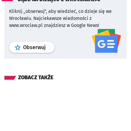
Kliknij „obserwuj”, aby wiedzieć, co dzieje się we
Wrocławiu.
Najciekawsze wiadomości z
www.wroclaw.pl znajdziesz w Google News!
profil
google news
serwisu wroclaw
Obserwuj
ZOBACZ TAKŻE