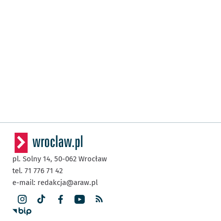
pl. Solny 14,
50-062
Wrocław
tel. 71 776 71 42
e-mail:
redakcja@araw.pl