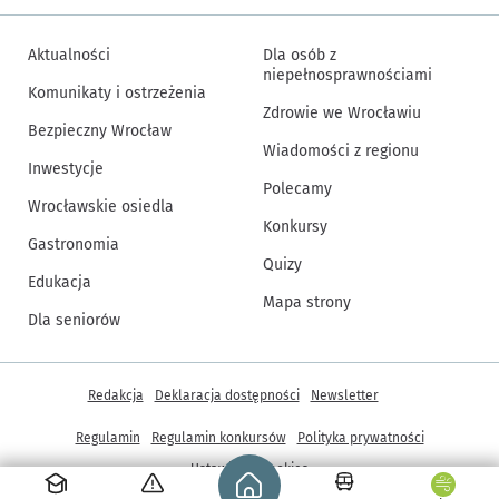
Aktualności
Dla osób z
niepełnosprawnościami
Komunikaty i ostrzeżenia
Zdrowie we Wrocławiu
Bezpieczny Wrocław
Wiadomości z regionu
Inwestycje
Polecamy
Wrocławskie osiedla
Konkursy
Gastronomia
Quizy
Edukacja
Mapa strony
Dla seniorów
Inne informacje
Redakcja
Deklaracja dostępności
Newsletter
Regulamin
Regulamin konkursów
Polityka prywatności
Strona główna - wroclaw.pl
Ustawienia cookies