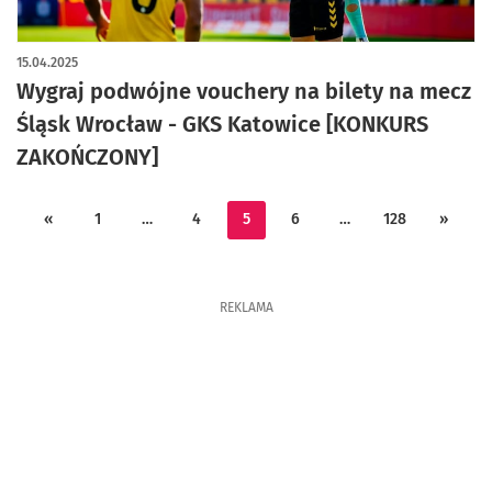
15.04.2025
Wygraj podwójne vouchery na bilety na mecz
Śląsk Wrocław - GKS Katowice [KONKURS
ZAKOŃCZONY]
«
1
…
4
5
6
…
128
»
REKLAMA