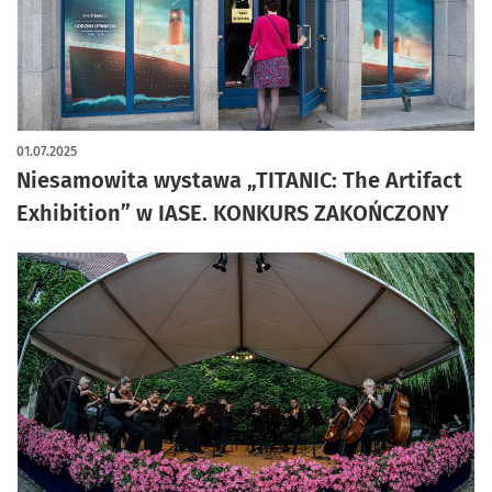
artykuł z galerią zdjęć
01.07.2025
Niesamowita wystawa „TITANIC: The Artifact
Exhibition” w IASE. KONKURS ZAKOŃCZONY