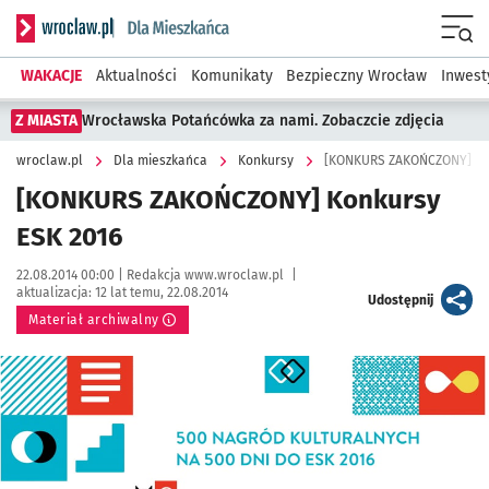
Serwis informacyjny wroclaw.pl podserwis: Dla mieszkańca
Menu
WAKACJE
Aktualności
Komunikaty
Bezpieczny Wrocław
Inwest
Z MIASTA
Wrocławska Potańcówka za nami. Zobaczcie zdjęcia
wroclaw.pl
Dla mieszkańca
Konkursy
[KONKURS ZAKOŃCZONY] Kon
[KONKURS ZAKOŃCZONY] Konkursy
ESK 2016
Data publikacji:
Autor:
22.08.2014 00:00 |
Redakcja www.wroclaw.pl
|
aktualizacja:
12 lat temu, 22.08.2014
artykuł
Udostępnij
Materiał archiwalny
Kliknij, aby powiększyć