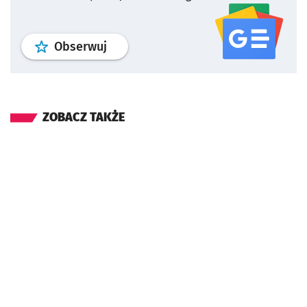
profil
google news
serwisu wroclaw
Obserwuj
ZOBACZ TAKŻE