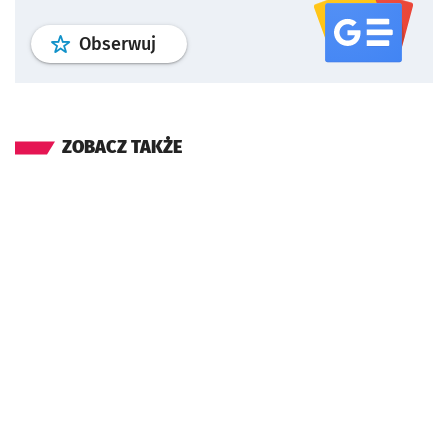
profil
google news
serwisu wroclaw
Obserwuj
ZOBACZ TAKŻE