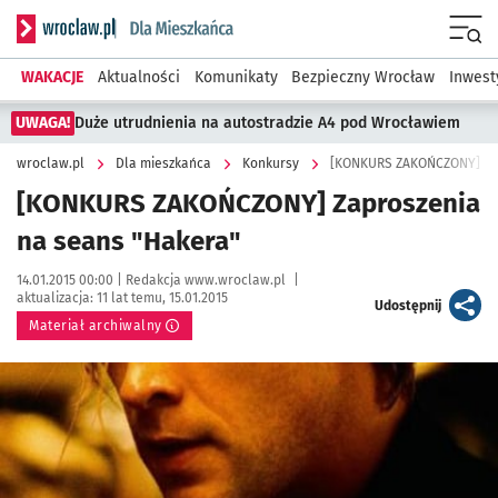
Serwis informacyjny wroclaw.pl podserwis: Dla mieszkańca
Menu
WAKACJE
Aktualności
Komunikaty
Bezpieczny Wrocław
Inwest
UWAGA!
Duże utrudnienia na autostradzie A4 pod Wrocławiem
wroclaw.pl
Dla mieszkańca
Konkursy
[KONKURS ZAKOŃCZONY] Zap
[KONKURS ZAKOŃCZONY] Zaproszenia
na seans "Hakera"
Data publikacji:
Autor:
14.01.2015 00:00 |
Redakcja www.wroclaw.pl
|
aktualizacja:
11 lat temu, 15.01.2015
artykuł
Udostępnij
Materiał archiwalny
Kliknij, aby powiększyć