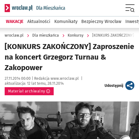
Serwis informacyjny wroclaw.pl podserwis: Dla mieszkańca
Menu
WAKACJE
Aktualności
Komunikaty
Bezpieczny Wrocław
Inwest
wroclaw.pl
Dla mieszkańca
Konkursy
[KONKURS ZAKOŃCZONY] Zap
[KONKURS ZAKOŃCZONY] Zaproszenie
na koncert Grzegorz Turnau &
Zakopower
Data publikacji:
Autor:
27.11.2014 00:00 |
Redakcja www.wroclaw.pl
|
aktualizacja:
12 lat temu, 28.11.2014
artykuł
Udostępnij
Materiał archiwalny
Kliknij, aby powiększyć