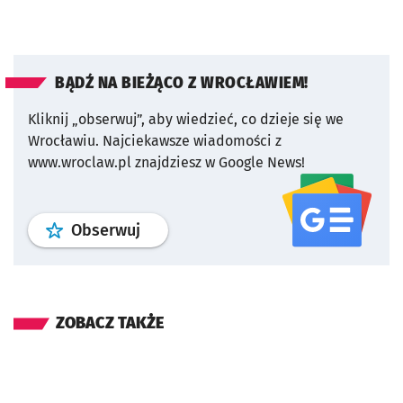
BĄDŹ NA BIEŻĄCO Z WROCŁAWIEM!
Kliknij „obserwuj”, aby wiedzieć, co dzieje się we
Wrocławiu.
Najciekawsze wiadomości z
www.wroclaw.pl znajdziesz w Google News!
profil
google news
serwisu wroclaw
Obserwuj
ZOBACZ TAKŻE