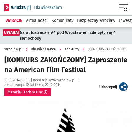
Serwis informacyjny wroclaw.pl podserwis: Dla mieszkańca
Menu
WAKACJE
Aktualności
Komunikaty
Bezpieczny Wrocław
Inwest
UWAGA!
Na autostradzie A4 pod Wrocławiem zderzyły się 4
samochody
wroclaw.pl
Dla mieszkańca
Konkursy
[KONKURS ZAKOŃCZONY] Zapr
[KONKURS ZAKOŃCZONY] Zaproszenie
na American Film Festival
Data publikacji:
Autor:
21.10.2014 00:00 |
Redakcja www.wroclaw.pl
|
aktualizacja:
12 lat temu, 22.10.2014
artykuł
Udostępnij
Materiał archiwalny
Kliknij, aby powiększyć