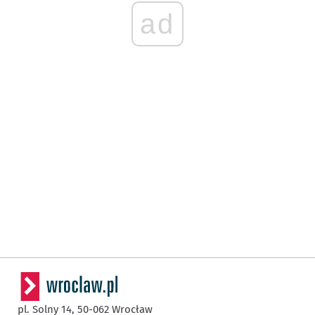
ad
pl. Solny 14,
50-062
Wrocław