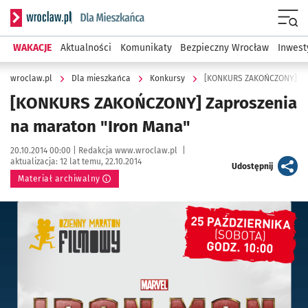
Serwis informacyjny wroclaw.pl podserwis: Dla mieszkańca
Menu
WAKACJE
Aktualności
Komunikaty
Bezpieczny Wrocław
Inwest
wroclaw.pl
Dla mieszkańca
Konkursy
[KONKURS ZAKOŃCZONY] Zap
[KONKURS ZAKOŃCZONY] Zaproszenia
na maraton "Iron Mana"
Data publikacji:
Autor:
20.10.2014 00:00 |
Redakcja www.wroclaw.pl
|
aktualizacja:
12 lat temu, 22.10.2014
artykuł
Udostępnij
Materiał archiwalny
Kliknij, aby powiększyć