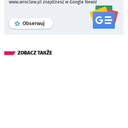
www.wroclaw.pl znajdziesz w Google News!
profil
google news
serwisu wroclaw
Obserwuj
ZOBACZ TAKŻE