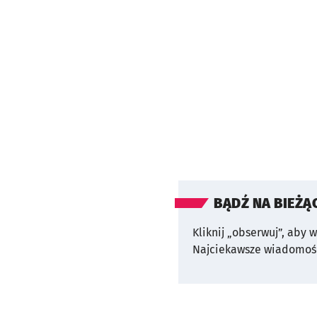
BĄDŹ NA BIEŻĄ
Kliknij „obserwuj”, aby 
Najciekawsze wiadomośc