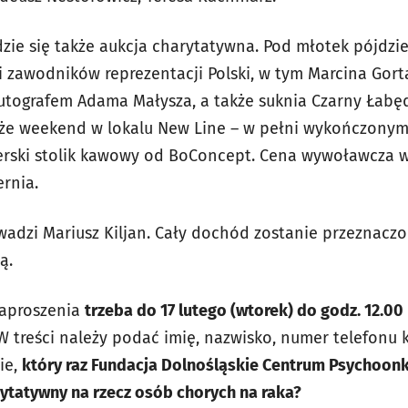
zie się także aukcja charytatywna. Pod młotek pójdzie
 zawodników reprezentacji Polski, w tym Marcina Gort
tografem Adama Małysza, a także suknia Czarny Łabędź 
kże weekend w lokalu New Line – w pełni wykończony
erski stolik kawowy od BoConcept. Cena wywoławcza w
rnia.
wadzi Mariusz Kiljan. Cały dochód zostanie przeznacz
ą.
zaproszenia
trzeba do 17 lutego (wtorek) do godz. 12.00
W treści należy podać imię, nazwisko, numer telefonu
ie,
który raz Fundacja Dolnośląskie Centrum Psychoonkol
rytatywny na rzecz osób chorych na raka?