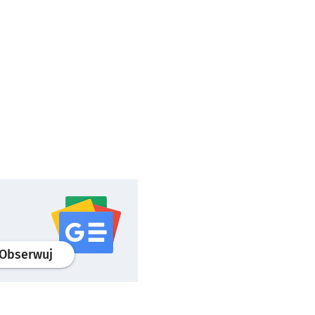
profil
google news
serwisu wroclaw.pl
Obserwuj