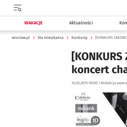
Menu główne portalu wroclaw.pl
WAKACJE
Aktualności
Kom
wroclaw.pl
Dla mieszkańca
Konkursy
[KONKURS ZAKOŃCZO
[KONKURS 
koncert ch
Data publikacji:
Autor:
16.02.2015 00:00 |
Redakcja www.w
Kliknij, aby powiększyć