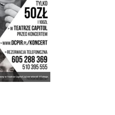
wny w Teatrze Capitol już we wtorek 17 lutego.