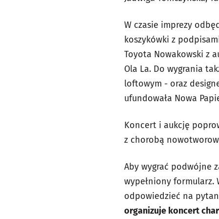
W czasie imprezy odbęd
koszykówki z podpisami
Toyota Nowakowski z au
Ola La. Do wygrania ta
loftowym - oraz design
ufundowała Nowa Papie
Koncert i aukcję popro
z chorobą nowotworow
Aby wygrać podwójne 
wypełniony formularz. 
odpowiedzieć na pytan
organizuje koncert cha