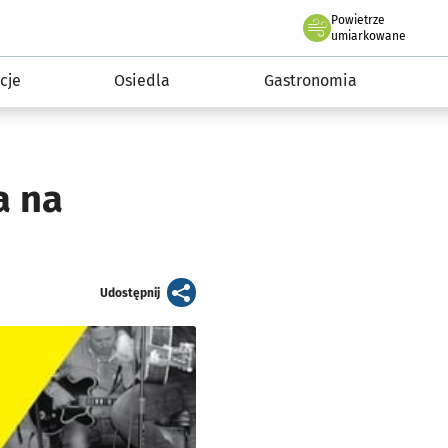
Powietrze
we Wrocławiu
 mieszkańca
umiarkowane
cje
Osiedla
Gastronomia
a na
artykuł
Udostępnij