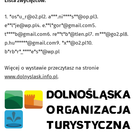
Lista zwycięzców:
1. *os*
u_r@o2.pl2
. a***.ni****s**@op.pl3.
e**l*
je@wp.pl4
. e.**l*gor*@gmail.com5.
t****
b@gmail.com6
. re**t*b*@tlen.pl7. m***@go2.pl8.
p.hu******@gmail.com9. *x**@o2.pl10.
b*rb*r*_****e*s**@wp.pl
Więcej o wystawie przeczytasz na stronie
www.dolnyslask.info.pl
.