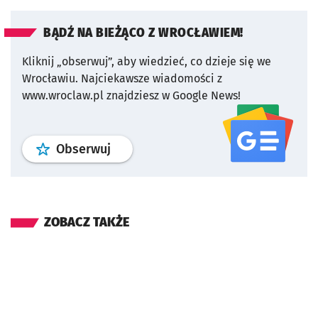
BĄDŹ NA BIEŻĄCO Z WROCŁAWIEM!
Kliknij „obserwuj”, aby wiedzieć, co dzieje się we
Wrocławiu.
Najciekawsze wiadomości z
www.wroclaw.pl znajdziesz w Google News!
profil
google news
serwisu wroclaw
Obserwuj
ZOBACZ TAKŻE