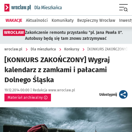
Serwis informacyjny wroclaw.pl podserwis: Dla mieszkańca
Menu
WAKACJE
Aktualności
Komunikaty
Bezpieczny Wrocław
Inwest
WROCŁAW
Zakończenie remontu przystanku "pl. Jana Pawła II".
Autobusy będą się tam znowu zatrzymywać
wroclaw.pl
Dla mieszkańca
Konkursy
[KONKURS ZAKOŃCZONY] Wyg
[KONKURS ZAKOŃCZONY] Wygraj
kalendarz z zamkami i pałacami
Dolnego Śląska
Data publikacji:
Autor:
19.12.2014 00:00 |
Redakcja www.wroclaw.pl
artykuł
Udostępnij
Materiał archiwalny
Kliknij, aby powiększyć