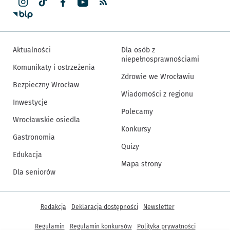
Aktualności
Dla osób z
niepełnosprawnościami
Komunikaty i ostrzeżenia
Zdrowie we Wrocławiu
Bezpieczny Wrocław
Wiadomości z regionu
Inwestycje
Polecamy
Wrocławskie osiedla
Konkursy
Gastronomia
Quizy
Edukacja
Mapa strony
Dla seniorów
Inne informacje
Redakcja
Deklaracja dostępności
Newsletter
Regulamin
Regulamin konkursów
Polityka prywatności