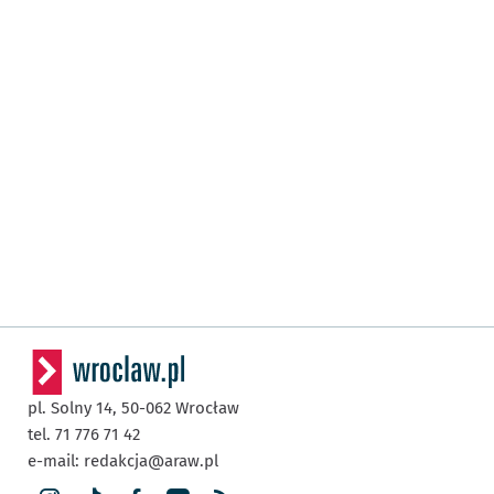
pl. Solny 14,
50-062
Wrocław
tel. 71 776 71 42
e-mail:
redakcja@araw.pl