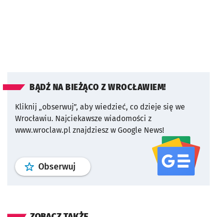
BĄDŹ NA BIEŻĄCO Z WROCŁAWIEM!
Kliknij „obserwuj”, aby wiedzieć, co dzieje się we
Wrocławiu.
Najciekawsze wiadomości z
www.wroclaw.pl znajdziesz w Google News!
profil
google news
serwisu wroclaw
Obserwuj
ZOBACZ TAKŻE