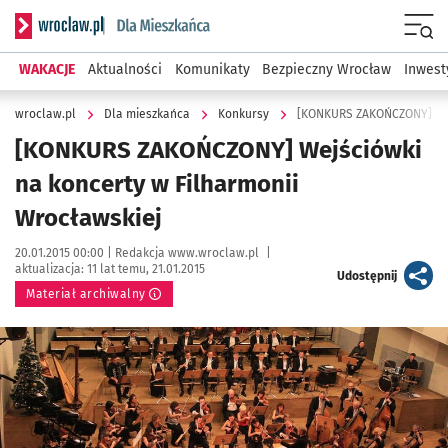
Serwis informacyjny wroclaw.pl podserwis: Dla mieszkańca
Menu
WAKACJE
Aktualności
Komunikaty
Bezpieczny Wrocław
Inwest
wroclaw.pl
Dla mieszkańca
Konkursy
[KONKURS ZAKOŃCZONY] Wejś
[KONKURS ZAKOŃCZONY] Wejściówki
na koncerty w Filharmonii
Wrocławskiej
Data publikacji:
Autor:
20.01.2015 00:00 |
Redakcja www.wroclaw.pl
|
aktualizacja:
11 lat temu, 21.01.2015
artykuł
Udostępnij
Materiał archiwalny
Kliknij, aby powiększyć