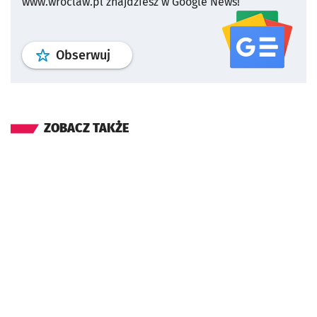
www.wroclaw.pl znajdziesz w Google News!
profil
google news
serwisu wroclaw
Obserwuj
ZOBACZ TAKŻE