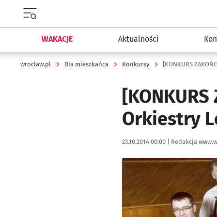
Menu główne portalu wroclaw.pl
WAKACJE
Aktualności
Kom
wroclaw.pl
Dla mieszkańca
Konkursy
[KONKURS ZAKOŃCZ
[KONKURS 
Orkiestry 
Data publikacji:
Autor:
23.10.2014 00:00 |
Redakcja www.w
Kliknij, aby powiększyć