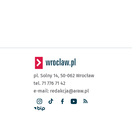
pl. Solny 14,
50-062
Wrocław
tel. 71 776 71 42
e-mail:
redakcja@araw.pl