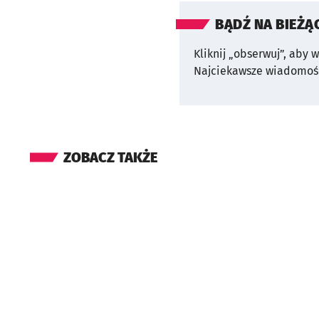
BĄDŹ NA BIEŻĄ
Kliknij „obserwuj”, aby 
Najciekawsze wiadomośc
ZOBACZ TAKŻE