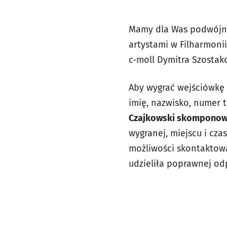
Mamy dla Was podwójną
artystami w Filharmonii
c-moll Dymitra Szostak
Aby wygrać wejściówkę
imię, nazwisko, numer 
Czajkowski skomponowa
wygranej, miejscu i cz
możliwości skontaktowan
udzieliła poprawnej od