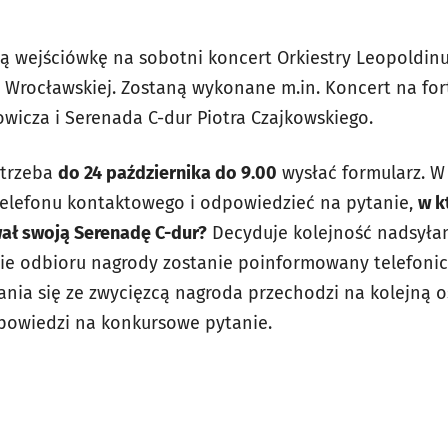
 wejściówkę na sobotni koncert Orkiestry Leopoldin
 Wrocławskiej. Zostaną wykonane m.in. Koncert na fort
owicza i Serenada C-dur Piotra Czajkowskiego.
 trzeba
do 24 października do 9.00
wysłać formularz. W 
telefonu kontaktowego i odpowiedzieć na pytanie,
w k
ł swoją Serenadę C-dur?
Decyduje kolejność nadsyłani
asie odbioru nagrody zostanie poinformowany telefonic
ia się ze zwycięzcą nagroda przechodzi na kolejną oso
powiedzi na konkursowe pytanie.