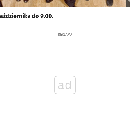
W
aździernika do 9.00.
REKLAMA
ad