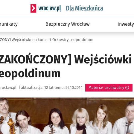
Serwis informacyjny wroclaw.pl podserwis: Dla
unikaty
Bezpieczny Wrocław
Inwesty
ONY] Wejściówki na koncert Orkiestry Leopoldinum
ZAKOŃCZONY] Wejściówki 
Leopoldinum
roclaw.pl
|
aktualizacja:
12 lat temu, 24.10.2014
Materiał archiwalny