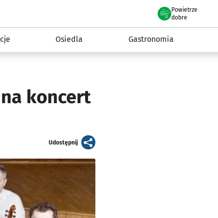
Powietrze
we Wrocławiu
 mieszkańca
dobre
cje
Osiedla
Gastronomia
na koncert
artykuł
Udostępnij