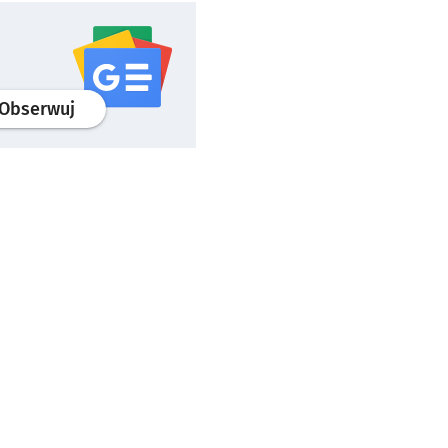
profil
google news
serwisu wroclaw.pl
Obserwuj