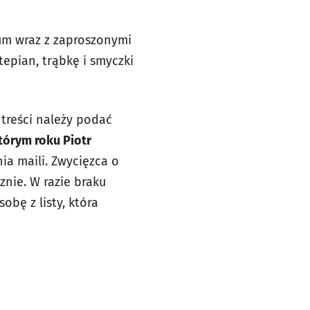
um wraz z zaproszonymi
epian, trąbkę i smyczki
treści należy podać
tórym roku Piotr
a maili. Zwycięzca o
znie. W razie braku
bę z listy, która