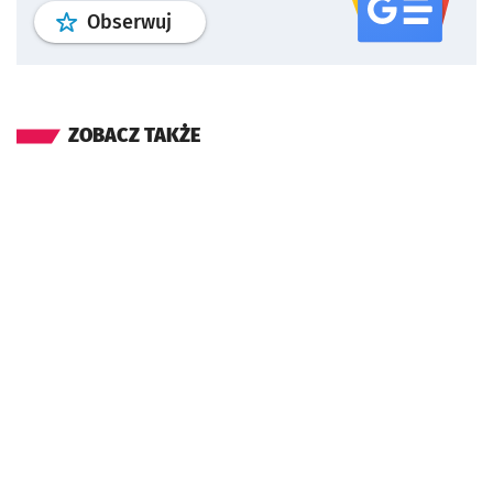
profil
google news
serwisu wroclaw
Obserwuj
ZOBACZ TAKŻE