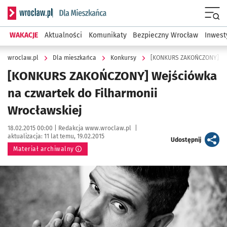
Serwis informacyjny wroclaw.pl podserwis: Dla mieszkańca
Menu
WAKACJE
Aktualności
Komunikaty
Bezpieczny Wrocław
Inwest
wroclaw.pl
Dla mieszkańca
Konkursy
[KONKURS ZAKOŃCZONY] Wej
[KONKURS ZAKOŃCZONY] Wejściówka
na czwartek do Filharmonii
Wrocławskiej
Data publikacji:
Autor:
18.02.2015 00:00 |
Redakcja www.wroclaw.pl
|
aktualizacja:
11 lat temu, 19.02.2015
artykuł
Udostępnij
Materiał archiwalny
Kliknij, aby powiększyć