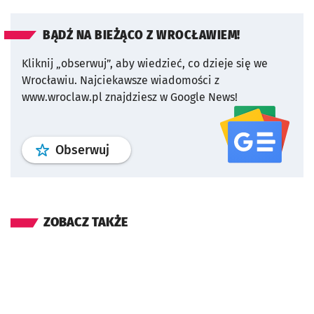
BĄDŹ NA BIEŻĄCO Z WROCŁAWIEM!
Kliknij „obserwuj”, aby wiedzieć, co dzieje się we
Wrocławiu.
Najciekawsze wiadomości z
www.wroclaw.pl znajdziesz w Google News!
profil
google news
serwisu wroclaw
Obserwuj
ZOBACZ TAKŻE