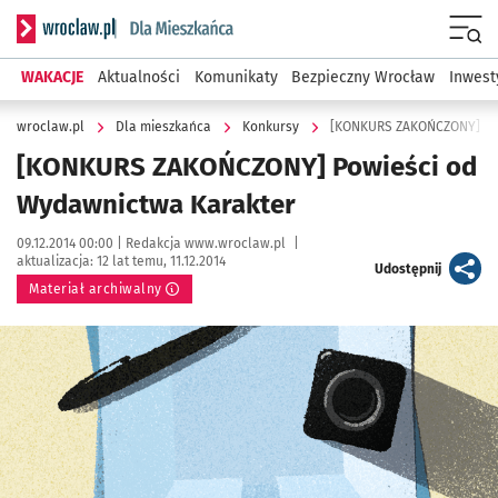
Serwis informacyjny wroclaw.pl podserwis: Dla mieszkańca
Menu
WAKACJE
Aktualności
Komunikaty
Bezpieczny Wrocław
Inwest
wroclaw.pl
Dla mieszkańca
Konkursy
[KONKURS ZAKOŃCZONY] Pow
[KONKURS ZAKOŃCZONY] Powieści od
Wydawnictwa Karakter
Data publikacji:
Autor:
09.12.2014 00:00 |
Redakcja www.wroclaw.pl
|
aktualizacja:
12 lat temu, 11.12.2014
artykuł
Udostępnij
Materiał archiwalny
Kliknij, aby powiększyć