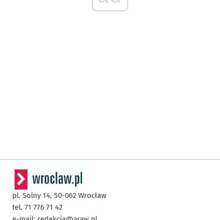
pl. Solny 14,
50-062
Wrocław
tel. 71 776 71 42
e-mail:
redakcja@araw.pl