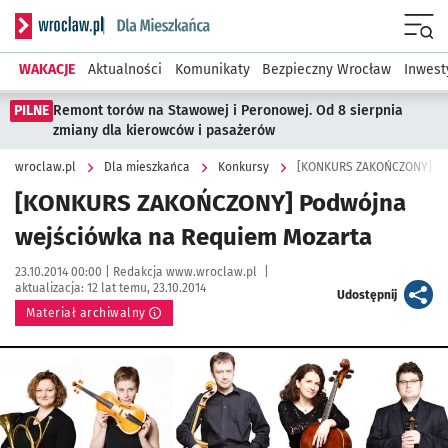
Serwis informacyjny wroclaw.pl podserwis: Dla mieszkańca
Menu
WAKACJE
Aktualności
Komunikaty
Bezpieczny Wrocław
Inwest
PILNE
Remont torów na Stawowej i Peronowej. Od 8 sierpnia
zmiany dla kierowców i pasażerów
wroclaw.pl
Dla mieszkańca
Konkursy
[KONKURS ZAKOŃCZONY] Po
[KONKURS ZAKOŃCZONY] Podwójna
wejściówka na Requiem Mozarta
Data publikacji:
Autor:
23.10.2014 00:00 |
Redakcja www.wroclaw.pl
|
aktualizacja:
12 lat temu, 23.10.2014
artykuł
Udostępnij
Materiał archiwalny
Kliknij, aby powiększyć