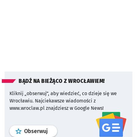
BĄDŹ NA BIEŻĄCO Z WROCŁAWIEM!
Kliknij „obserwuj”, aby wiedzieć, co dzieje się we
Wrocławiu.
Najciekawsze wiadomości z
www.wroclaw.pl znajdziesz w Google News!
profil
google news
serwisu wroclaw
Obserwuj