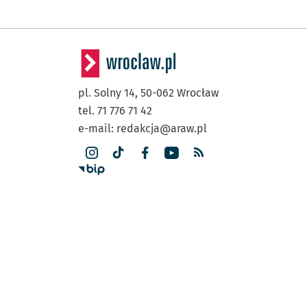
pl. Solny 14,
50-062
Wrocław
tel. 71 776 71 42
e-mail:
redakcja@araw.pl