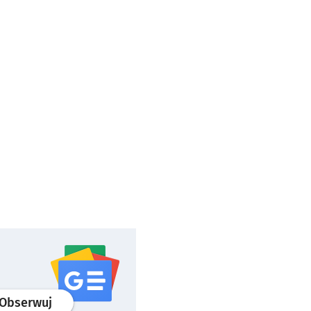
profil
google news
serwisu wroclaw.pl
Obserwuj