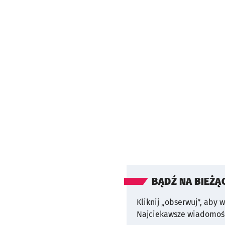
BĄDŹ NA BIEŻĄ
Kliknij „obserwuj”, aby 
Najciekawsze wiadomośc