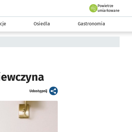
Powietrze
we Wrocławiu
 mieszkańca
umiarkowane
cje
Osiedla
Gastronomia
iewczyna
artykuł
Udostępnij