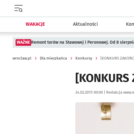
Menu główne portalu wroclaw.pl
WAKACJE
Aktualności
Kom
WAŻNE
Remont torów na Stawowej i Peronowej. Od 8 sierpni
wroclaw.pl
Dla mieszkańca
Konkursy
[KONKURS ZAKOŃCZ
[KONKURS 
Data publikacji:
Autor:
24.02.2015 00:00 |
Redakcja www.w
Kliknij, aby powiększyć