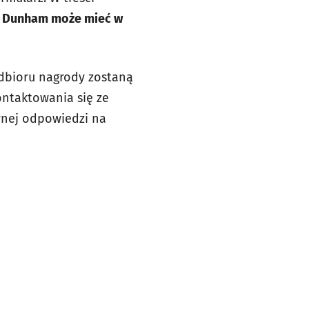
a Dunham może mieć w
odbioru nagrody zostaną
ontaktowania się ze
awnej odpowiedzi na