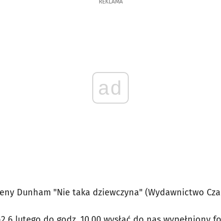
REKLAMA
ad
Leny Dunham "Nie taka dziewczyna" (Wydawnictwo Cza
2 6 lutego do godz. 10.00 wysłać do nas wypełniony fo