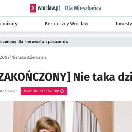
Serwis informacyjny wroclaw.pl podserwis: Dla
unikaty
Bezpieczny Wrocław
Inwesty
a zmiany dla kierowców i pasażerów
ONY] Nie taka dziewczyna
ZAKOŃCZONY] Nie taka dz
roclaw.pl
Materiał archiwalny