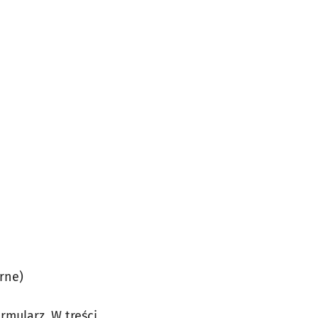
rne)
rmularz. W treści