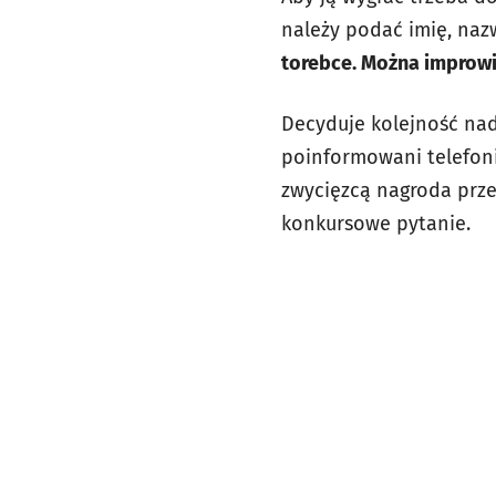
należy podać imię, naz
torebce. Można improw
Decyduje kolejność nade
poinformowani telefoni
zwycięzcą nagroda prze
konkursowe pytanie.