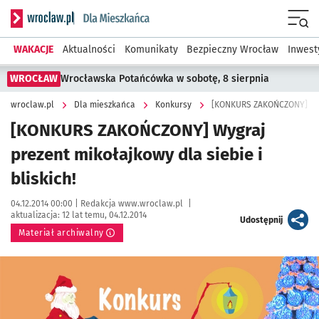
Serwis informacyjny wroclaw.pl podserwis: Dla mieszkańca
Menu
WAKACJE
Aktualności
Komunikaty
Bezpieczny Wrocław
Inwest
WROCŁAW
Wrocławska Potańcówka w sobotę, 8 sierpnia
wroclaw.pl
Dla mieszkańca
Konkursy
[KONKURS ZAKOŃCZONY] Wygra
[KONKURS ZAKOŃCZONY] Wygraj
prezent mikołajkowy dla siebie i
bliskich!
Data publikacji:
Autor:
04.12.2014 00:00 |
Redakcja www.wroclaw.pl
|
aktualizacja:
12 lat temu, 04.12.2014
artykuł
Udostępnij
Materiał archiwalny
Kliknij, aby powiększyć