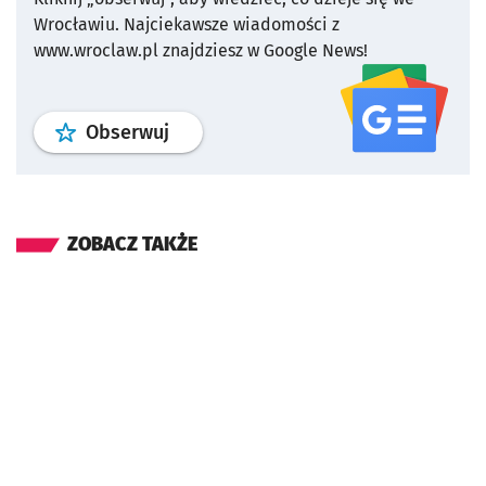
Wrocławiu.
Najciekawsze wiadomości z
www.wroclaw.pl znajdziesz w Google News!
profil
google news
serwisu wroclaw
Obserwuj
ZOBACZ TAKŻE