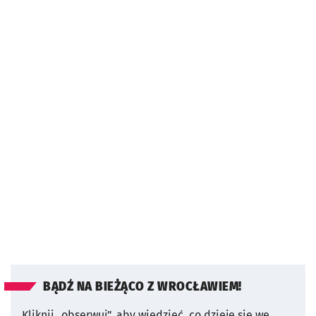
BĄDŹ NA BIEŻĄCO Z WROCŁAWIEM!
Kliknij „obserwuj”, aby wiedzieć, co dzieje się we