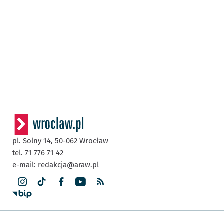
pl. Solny 14,
50-062
Wrocław
tel. 71 776 71 42
e-mail:
redakcja@araw.pl