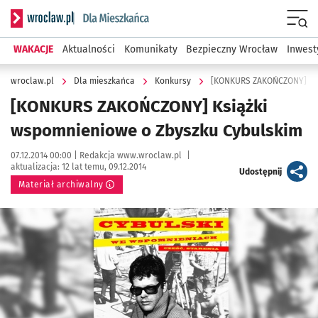
Serwis informacyjny wroclaw.pl podserwis: Dla mieszkańca
Menu
WAKACJE
Aktualności
Komunikaty
Bezpieczny Wrocław
Inwest
wroclaw.pl
Dla mieszkańca
Konkursy
[KONKURS ZAKOŃCZONY] Ksi
[KONKURS ZAKOŃCZONY] Książki
wspomnieniowe o Zbyszku Cybulskim
Data publikacji:
Autor:
07.12.2014 00:00 |
Redakcja www.wroclaw.pl
|
aktualizacja:
12 lat temu, 09.12.2014
artykuł
Udostępnij
Materiał archiwalny
Kliknij, aby powiększyć