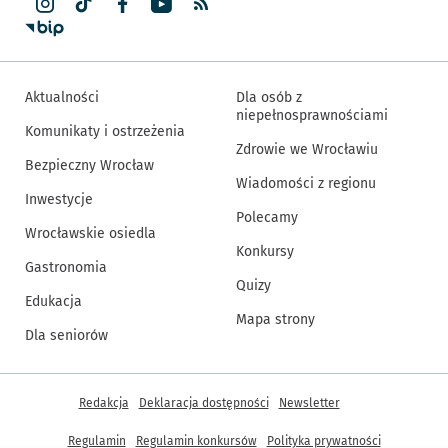
Aktualności
Dla osób z
niepełnosprawnościami
Komunikaty i ostrzeżenia
Zdrowie we Wrocławiu
Bezpieczny Wrocław
Wiadomości z regionu
Inwestycje
Polecamy
Wrocławskie osiedla
Konkursy
Gastronomia
Quizy
Edukacja
Mapa strony
Dla seniorów
Inne informacje
Redakcja
Deklaracja dostępności
Newsletter
Regulamin
Regulamin konkursów
Polityka prywatności