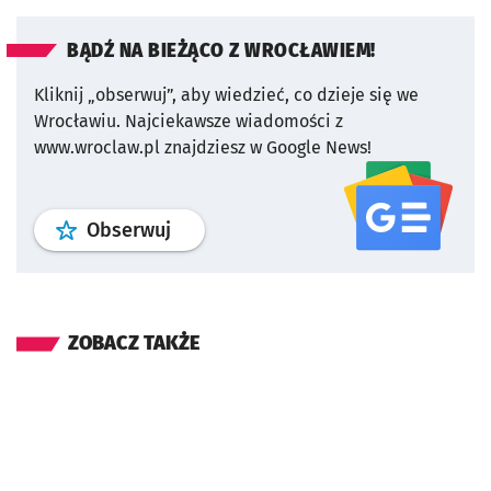
BĄDŹ NA BIEŻĄCO Z WROCŁAWIEM!
Kliknij „obserwuj”, aby wiedzieć, co dzieje się we
Wrocławiu.
Najciekawsze wiadomości z
www.wroclaw.pl znajdziesz w Google News!
profil
google news
serwisu wroclaw
Obserwuj
ZOBACZ TAKŻE