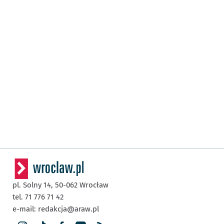
pl. Solny 14,
50-062
Wrocław
tel. 71 776 71 42
e-mail:
redakcja@araw.pl