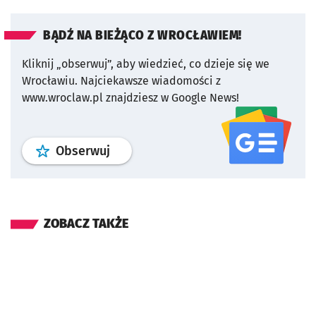
BĄDŹ NA BIEŻĄCO Z WROCŁAWIEM!
Kliknij „obserwuj”, aby wiedzieć, co dzieje się we
Wrocławiu.
Najciekawsze wiadomości z
www.wroclaw.pl znajdziesz w Google News!
profil
google news
serwisu wroclaw
Obserwuj
ZOBACZ TAKŻE