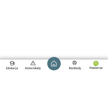
Strona główna - wroclaw.pl
Powietrze
Edukacja
Komunikaty
Rozkłady
pl. Solny 14,
50-062
Wrocław
tel. 71 776 71 42
e-mail:
redakcja@araw.pl