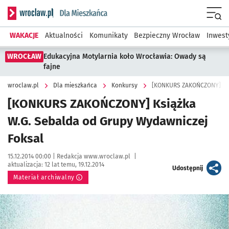
Serwis informacyjny wroclaw.pl podserwis: Dla mieszkańca
Menu
WAKACJE
Aktualności
Komunikaty
Bezpieczny Wrocław
Inwest
WROCŁAW
Edukacyjna Motylarnia koło Wrocławia: Owady są
fajne
wroclaw.pl
Dla mieszkańca
Konkursy
[KONKURS ZAKOŃCZONY] Ksi
[KONKURS ZAKOŃCZONY] Książka
W.G. Sebalda od Grupy Wydawniczej
Foksal
Data publikacji:
Autor:
15.12.2014 00:00 |
Redakcja www.wroclaw.pl
|
aktualizacja:
12 lat temu, 19.12.2014
artykuł
Udostępnij
Materiał archiwalny
Kliknij, aby powiększyć